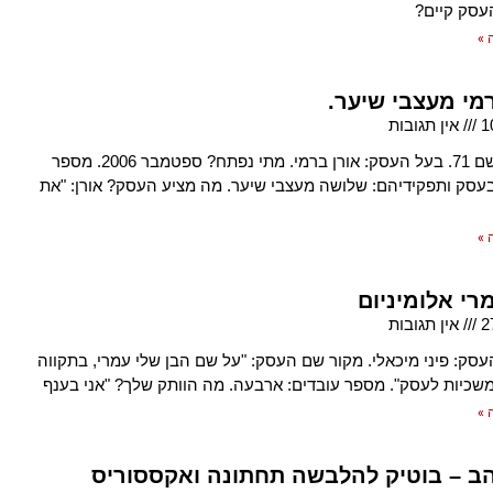
עסק קיים?
 »
מי מעצבי שיער.
1
אין תגובות
כתובת: לשם 71. בעל העסק: אורן ברמי. מתי נפתח? ספטמבר 2006. מספר
עסק ותפקידיהם: שלושה מעצבי שיער. מה מציע העסק? אורן: "את
 »
רי אלומיניום
2
אין תגובות
סק: פיני מיכאלי. מקור שם העסק: "על שם הבן שלי עמרי, בתקווה
כיות לעסק". מספר עובדים: ארבעה. מה הוותק שלך? "אני בענף
 »
הב – בוטיק להלבשה תחתונה ואקססוריס