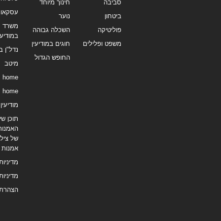
סביבה
חינוך מיוחד
עסקאו
ביטחון
נוער
משרד תי
פוליטיקה
השכלה גבוהה
במודיעי
משפט ופלילים
חוגים במודיעין
נדל"ן ב
החופש הגדול
מיטב
home
home
מודיעין נ
תוכן שיו
האמנות
של צילו
אמנות
מדיניות
מדיניות
הצהרת 