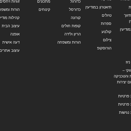
כדורגל
מתכונים
זוגיות ויחסים
ת
תיאטרון במודיעין
כדורסל
קינוחים
הורות ומשפח
ווך
טיולים
קורונה
קהילות מודיעי
ן
ספרות
קופות חולים
עיצוב הבית
מודיעין
קולנוע
הריון ולידה
אופנה
צילום
הורות ומשפחה
דעה אישית
הורוסקופ
עיצוב אתרים
יוז
וקי –
 והטכניקה
ם יצירות
 פרטיות
 פרטיות
נגישות