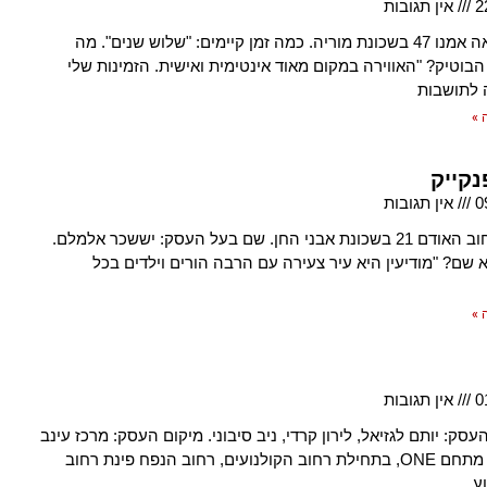
2
אין תגובות
כתובת: לאה אמנו 47 בשכונת מוריה. כמה זמן קיימים: "שלוש שנים". מה
הבוטיק? "האווירה במקום מאוד אינטימית ואישית. הזמינות שלי
 לתושבות
 »
נקייק
0
אין תגובות
כתובת: רחוב האודם 21 בשכונת אבני החן. שם בעל העסק: יששכר אלמלם.
א שם? "מודיעין היא עיר צעירה עם הרבה הורים וילדים בכל
 »
0
אין תגובות
סק: יותם לגזיאל, לירון קרדי, ניב סיבוני. מיקום העסק: מרכז עינב
("ישפרו"), מתחם ONE, בתחילת רחוב הקולנועים, רחוב הנפח פינת רחוב
ע