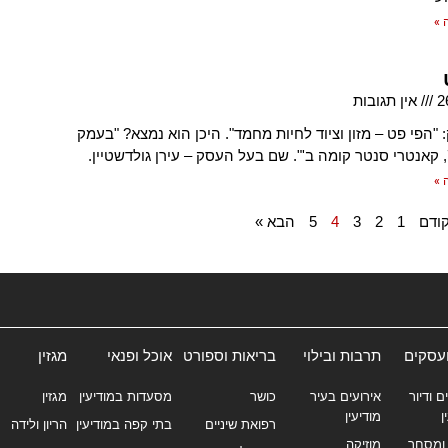
 »
2
אין תגובות
"הפי פט – מזון וציוד לחיות מחמד". היכן הוא נמצא? "בעמק
 »
ודם
1
2
3
4
5
הבא »
ועסקים
תרבות ובילוי
בריאות וספורט
אוכל ופנאי
מגזין
ם ודיור
אירועים בעיר
כושר
מסעדות במודיעין
מגזין
ן
מודיעין
רפואת שיניים
בתי קפה במודיעין
הריון ולידה
ומסחר
מוזיקה