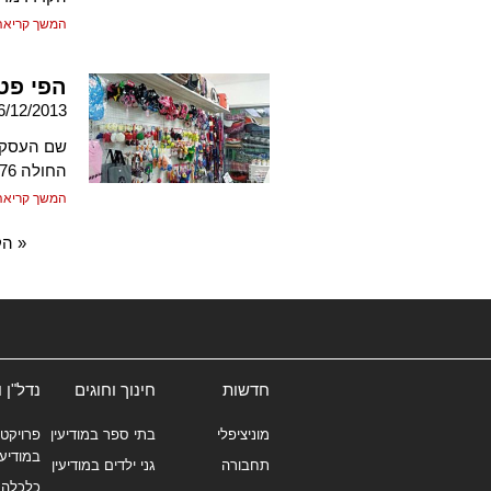
המשך קריאה
הפי פט
6/12/2013
שם העסק: 
החולה 76, קאנטרי סנטר קומה ב'". שם בעל העסק – עירן גולדשטיין.
המשך קריאה
« הק
חדשות
חינוך וחוגים
נדל"ן 
מוניציפלי
בתי ספר במודיעין
פרויקטי
במודיעי
תחבורה
גני ילדים במודיעין
כלכלה 