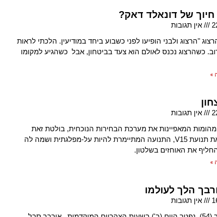
 חיוך של דונאלד דאק?
2
אין תגובות
צוג "הרצוג ולבני הופיעו לפני כשבוע ביחד במודיעין. הלכתי לראות
ב. כשהרצוג נכנס לאולם הוא צעד בביטחון, אבל כשהגיע למקומו
 »
חון
2
אין תגובות
מהומות המאפיינות את מערכת הבחירות הנוכחית, בולטת זאת
הסובבת את תנועת V15, התנועה המתיימרת להיות על-מפלגתית ושמה לה
ליף את האוחזים בשלטון.
 »
רבך הלך לעולמו
1
אין תגובות
אורי אורבך (54) נפטר היום (ב') בשעות הצהריים המוקדמות. אורבך סבל