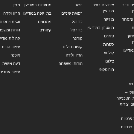
ם ודיור
אירועים בעיר
כושר
מסעדות במודיעין
מגזין
ן
מודיעין
רפואת שיניים
בתי קפה במודיעין
הריון ולידה
ומסחר
מוזיקה
כדורגל
מתכונים
זוגיות ויחסים
ת
תיאטרון במודיעין
כדורסל
קינוחים
הורות ומשפח
ווך
טיולים
קורונה
קהילות מודיעי
ן
ספרות
קופות חולים
עיצוב הבית
מודיעין
קולנוע
הריון ולידה
אופנה
צילום
הורות ומשפחה
דעה אישית
הורוסקופ
עיצוב אתרים
יוז
וקי –
 והטכניקה
ם יצירות
 פרטיות
 פרטיות