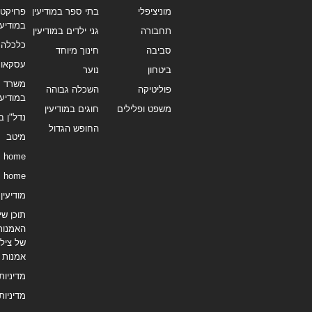
מוניציפלי
בתי ספר במודיעין
פרויקטי
במודיעי
תחבורה
גני ילדים במודיעין
כלכלה 
סביבה
חינוך מיוחד
עסקאו
ביטחון
נוער
משרד תי
פוליטיקה
השכלה גבוהה
במודיעי
משפט ופלילים
חוגים במודיעין
נדל"ן ב
החופש הגדול
מיטב
home
home
מודיעין נ
תוכן שיו
האמנות
של צילו
אמנות
מדיניות
מדיניות