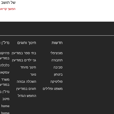
של תושב מ
המשך קריאה
חדשות
חינוך וחוגים
נדל"ן 
מוניציפלי
בתי ספר במודיעין
פרויקטי
במודיעי
תחבורה
גני ילדים במודיעין
כלכלה 
סביבה
חינוך מיוחד
עסקאו
ביטחון
נוער
משרד תי
פוליטיקה
השכלה גבוהה
במודיעי
משפט ופלילים
חוגים במודיעין
נדל"ן ב
החופש הגדול
מיטב
home
home