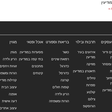
ודיעין
 »
ועסקים
תרבות ובילוי
בריאות וספורט
אוכל ופנאי
מגזין
ם ודיור
אירועים בעיר
כושר
מסעדות במודיעין
מגזין
ן
מודיעין
רפואת שיניים
בתי קפה במודיעין
הריון ולידה
ומסחר
מוזיקה
כדורגל
מתכונים
זוגיות ויחסים
ת
תיאטרון במודיעין
כדורסל
קינוחים
הורות ומשפח
ווך
טיולים
קורונה
קהילות מודיעי
ן
ספרות
קופות חולים
עיצוב הבית
מודיעין
קולנוע
הריון ולידה
אופנה
צילום
הורות ומשפחה
דעה אישית
הורוסקופ
עיצוב אתרים