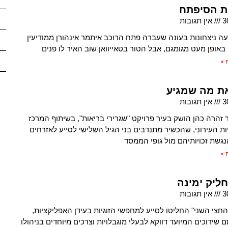
 הסיפתח
3
אין תגובות
ה ניצחונות בעונה שעברה פתח הרוכב איתמר אינהורן ממודיעין
באופן מעט מגומגם, אבל הטור בטאייוואן שוב האיר לו פנים
 »
ת מה שמגיע
3
אין תגובות
ר זהרה כהן הושק בעיר פרויקט "שגרירי בריאות", בשיתוף המרכז
יות העירוני, שהכשיר מתנדבים בני הגיל השלישי לסייע לאזרחים
נגשת זכויותיהם מול גופי הממסד
 »
ליק ימינה
3
אין תגובות
חצי השני" החליטו לסייע למחפשי הזוגיות בעידן האפליקציות,
ם שידוכים המיועד דווקא לבעלי מוגבלויות וצרכים מיוחדים בניהולו