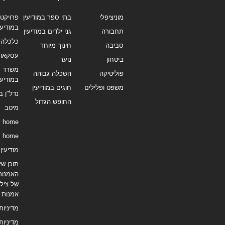
מוניציפלי
בתי ספר במודיעין
פרויקטי
במודיעי
תחבורה
גני ילדים במודיעין
כלכלה 
סביבה
חינוך מיוחד
עסקאו
ביטחון
נוער
משרד תי
פוליטיקה
השכלה גבוהה
במודיעי
משפט ופלילים
חוגים במודיעין
נדל"ן ב
החופש הגדול
מיטב
home
home
מודיעין נ
תוכן שיו
האמנות
של צילו
אמנות
מדיניות
מדיניות