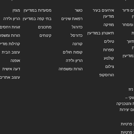
ם ודיור
אירועים בעיר
כושר
מסעדות במודיעין
מגזין
ן
מודיעין
רפואת שיניים
בתי קפה במודיעין
הריון ולידה
ומסחר
מוזיקה
כדורגל
מתכונים
זוגיות ויחסים
ת
תיאטרון במודיעין
כדורסל
קינוחים
הורות ומשפח
ווך
טיולים
קורונה
קהילות מודיעי
ן
ספרות
קופות חולים
עיצוב הבית
מודיעין
קולנוע
הריון ולידה
אופנה
צילום
הורות ומשפחה
דעה אישית
הורוסקופ
עיצוב אתרים
יוז
וקי –
 והטכניקה
ם יצירות
 פרטיות
 פרטיות