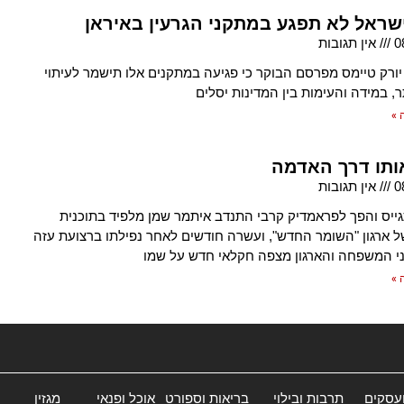
ישראל לא תפגע במתקני הגרעין באיראן
0
אין תגובות
ו יורק טיימס מפרסם הבוקר כי פגיעה במתקנים אלו תישמר לעיתוי
ר, במידה והעימות בין המדינות יסלים
 »
אותו דרך האדמה
0
אין תגובות
ייס והפך לפראמדיק קרבי התנדב איתמר שמן מלפיד בתוכנית
ל ארגון "השומר החדש", ועשרה חודשים לאחר נפילתו ברצועת עזה
י המשפחה והארגון מצפה חקלאי חדש על שמו
 »
ועסקים
תרבות ובילוי
בריאות וספורט
אוכל ופנאי
מגזין