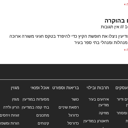
 »
 בהוקרה
1
אין תגובות
ודיעין ניצלו את חופשת הקיץ כדי להיפרד בטקס חגיגי משורה ארוכה
 מנהלות ומנהלי בתי ספר בעיר
 »
ועסקים
תרבות ובילוי
בריאות וספורט
אוכל ופנאי
מגזין
ם ודיור
אירועים בעיר
כושר
מסעדות במודיעין
מגזין
ן
מודיעין
רפואת שיניים
בתי קפה במודיעין
הריון ולידה
ומסחר
מוזיקה
כדורגל
מתכונים
זוגיות ויחסים
ת
תיאטרון במודיעין
כדורסל
קינוחים
הורות ומשפח