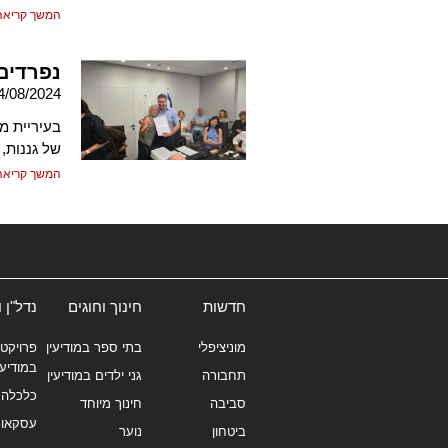
המשך קריאה
נפרדים
4/08/2024
בעיריית מ
של גננות,
המשך קריאה
חדשות
חינוך וחוגים
נדל"ן 
מוניציפלי
בתי ספר במודיעין
פרויקטי
במודיעי
תחבורה
גני ילדים במודיעין
כלכלה 
סביבה
חינוך מיוחד
עסקאו
ביטחון
נוער