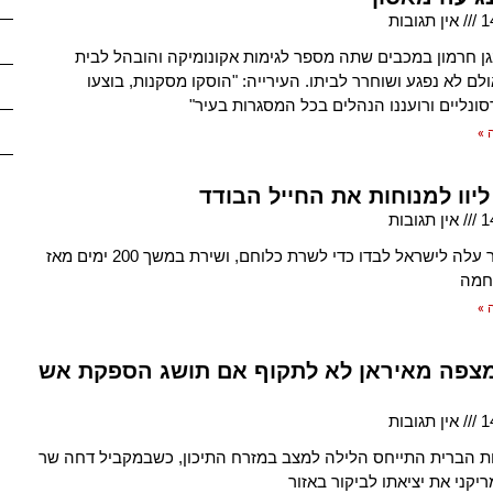
1
אין תגובות
ד בן 4 בגן חרמון במכבים שתה מספר לגימות אקונומיקה והובהל לבית
לם לא נפגע ושוחרר לביתו. העירייה: "הוסקו מסקנות, בוצעו
סונליים ורועננו הנהלים בכל המסגרות בעיר"
 »
יוו למנוחות את החייל הבודד
1
אין תגובות
ג'ורדן קופר עלה לישראל לבדו כדי לשרת כלוחם, ושירת במשך 200 ימים מאז
חמה
 »
 מצפה מאיראן לא לתקוף אם תושג הספקת אש
1
אין תגובות
ת הברית התייחס הלילה למצב במזרח התיכון, כשבמקביל דחה שר
יקני את יציאתו לביקור באזור