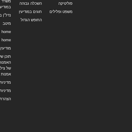
משרד תי
פוליטיקה
השכלה גבוהה
במודיעי
משפט ופלילים
חוגים במודיעין
נדל"ן ב
החופש הגדול
מיטב
home
home
מודיעין נ
תוכן שיו
האמנות
של צילו
אמנות
מדיניות
מדיניות
הצהרת 