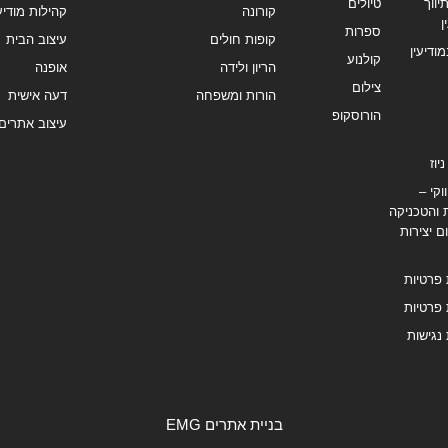
ווך
טיולים
קורונה
קהילות מודיעי
ן
ספרות
קופות חולים
עיצוב הבית
מודיעין
קולנוע
הריון ולידה
אופנה
צילום
הורות ומשפחה
דעה אישית
הורוסקופ
עיצוב אתרים
יוז
וקי –
 והטכניקה
ם יצירות
 פרטיות
 פרטיות
נגישות
בניית אתרים EMG