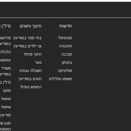
חדשות
חינוך וחוגים
נדל"ן 
מוניציפלי
בתי ספר במודיעין
פרויקטי
במודיעי
תחבורה
גני ילדים במודיעין
כלכלה 
סביבה
חינוך מיוחד
עסקאו
ביטחון
נוער
משרד תי
פוליטיקה
השכלה גבוהה
במודיעי
משפט ופלילים
חוגים במודיעין
נדל"ן ב
החופש הגדול
מיטב
home
home
מודיעין נ
תוכן שיו
האמנות