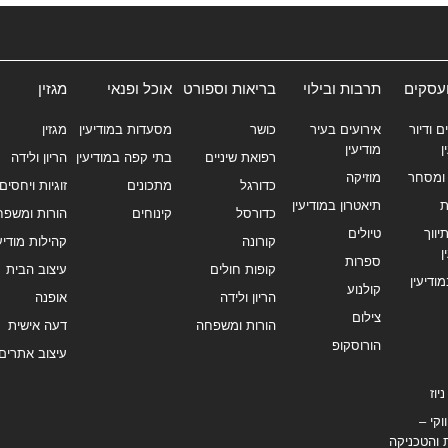
ועסקים
תרבות ובילוי
בריאות וספורט
אוכל ופנאי
מגזין
ם ודיור
אירועים בעיר
כושר
מסעדות במודיעין
מגזין
ן
מודיעין
רפואת שיניים
בתי קפה במודיעין
הריון ולידה
ומסחר
מוזיקה
כדורגל
מתכונים
זוגיות ויחסים
ת
תיאטרון במודיעין
כדורסל
קינוחים
הורות ומשפח
ווך
טיולים
קורונה
קהילות מודיעי
ן
ספרות
קופות חולים
עיצוב הבית
מודיעין
קולנוע
הריון ולידה
אופנה
צילום
הורות ומשפחה
דעה אישית
הורוסקופ
עיצוב אתרים
יוז
וקי –
 והטכניקה