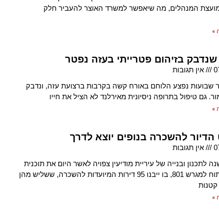
מועצת המנהלים, מה שיאפשר למשרד האוצר להעביר חלק
 »
שנדבק בזיהום פטרייתי בעזה נפטר
0
אין תגובות
 שבועות נפצע הלוחם באורח קשה בקרבות ברצועת עזה, ונדבק
ר. גם טיפול בתרופה ניסיונית מאירלנד לא הציל את חייו
 »
 הדיור להשכרה בנופים יוצא לדרך
0
אין תגובות
 לתכנון ובנייה של עיריית מודיעין צפויה לאשר היום את תוכנית
הבינוי ופיתוח למגרש 801, בו ייבנו 95 דירות המיועדות להשכרה, ששליש מהן
 קטנות
 »