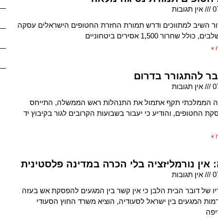
0
אין תגובות
ור השיב למתווכים ודרש תמורת החזרת החטופים הישראלים עסקה
לל שחרור 1,500 אסירים ביטחוניים
 »
ובר להתגורר בדרום
0
אין תגובות
נה הממלכתי תקף אתמול את התנהלות ראש הממשלה, התייחס
קת החטופים, והודיע כי יעבור בשבועות הקרובים לגור בקיבוץ יד
 »
 אין נורמליזציה בלי הכרה במדינה פלסטינית
0
אין תגובות
ו של דובר הבית הלבן כי אין קשר בין המגעים להפסקת אש בעזה
מות המגעים בין ישראל לסעודיה, הוציא משרד החוץ הסעודי
יפה