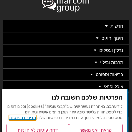
חדשות
חינוך וחוגים
נדל"ן ועסקים
תרבות ובילוי
בריאות וספורט
אוכל ופנאי
הפרטיות שלכם חשובה לנו
מגזין
לידיעתכם, באתר זה נעשה שימוש ב"קבצי עוגיות" (cookies) וכלים דומים
מערכת
כדי לספק חוויית גלישה טובה יותר, תוכן מותאם אישית וניתוחים
סטטיסטיים. למידע נוסף עיינו במדיניות הפרטיות שלנו.
מדיניות הפרטיות
קראתי ואני מאשר
דחה עוגיות לא חיוניות
בניית אתרים EMG