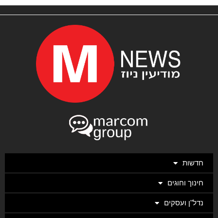
חדשות
חינוך וחוגים
נדל"ן ועסקים