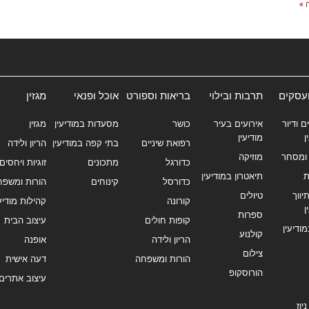
 »
ועסקים
תרבות ובילוי
בריאות וספורט
אוכל ופנאי
מגזין
ם ודיור
אירועים בעיר
כושר
מסעדות במודיעין
מגזין
ן
מודיעין
רפואת שיניים
בתי קפה במודיעין
הריון ולידה
ומסחר
מוזיקה
כדורגל
מתכונים
זוגיות ויחסים
ת
תיאטרון במודיעין
כדורסל
קינוחים
הורות ומשפח
ווך
טיולים
קורונה
קהילות מודיעי
ן
ספרות
קופות חולים
עיצוב הבית
מודיעין
קולנוע
הריון ולידה
אופנה
צילום
הורות ומשפחה
דעה אישית
הורוסקופ
עיצוב אתרים
יוז