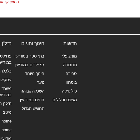
המשך קריאה
חדשות
חינוך וחוגים
נדל"ן 
מוניציפלי
בתי ספר במודיעין
פרויקטי
במודיעי
תחבורה
גני ילדים במודיעין
כלכלה 
סביבה
חינוך מיוחד
עסקאו
ביטחון
נוער
משרד תי
פוליטיקה
השכלה גבוהה
במודיעי
משפט ופלילים
חוגים במודיעין
נדל"ן ב
החופש הגדול
מיטב
home
home
מודיעין נ