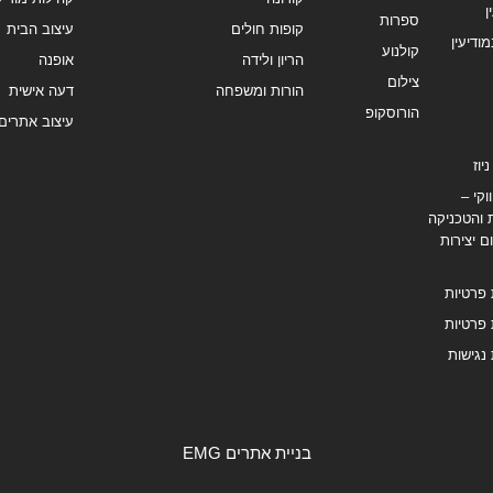
ן
ספרות
קופות חולים
עיצוב הבית
מודיעין
קולנוע
הריון ולידה
אופנה
צילום
הורות ומשפחה
דעה אישית
הורוסקופ
עיצוב אתרים
יוז
וקי –
 והטכניקה
ם יצירות
 פרטיות
 פרטיות
נגישות
בניית אתרים EMG