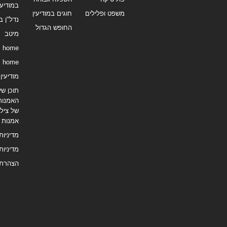
במודיעי
משפט ופלילים
חוגים במודיעין
נדל"ן ב
החופש הגדול
מיטב
home
home
מודיעין נ
תוכן שיו
האמנות
של צילו
אמנות
מדיניות
מדיניות
הצהרת 