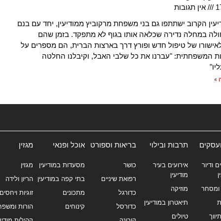
1
אין תגובות
יעין הקרוב ישתתפו גם בני משפחת מרקוביץ ממודיעין, יחד עם בנם
-3 החולה במחלה נדירה שכלאה אותו בגוף לא מתפקד. בזמן שהם
אישורו של טיפול חדש ופורץ דרך בארצות הברית, הם מספרים על
 המשפחתית: "עברנו את כל שלבי האבל, וקיבלנו החלטה
יו"
 »
ועסקים
תרבות ובילוי
בריאות וספורט
אוכל ופנאי
מגזין
ם ודיור
אירועים בעיר
כושר
מסעדות במודיעין
מגזין
ן
מודיעין
רפואת שיניים
בתי קפה במודיעין
הריון ולידה
ומסחר
מוזיקה
כדורגל
מתכונים
זוגיות ויחסים
ת
תיאטרון במודיעין
כדורסל
קינוחים
הורות ומשפח
ווך
טיולים
קורונה
קהילות מודיעי