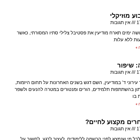
ע מוזיקלי
1
אין תגובות
ה ימים תארח מודיעין את פסטיבל צלילי סתיו המסורתי, כאשר
ות ללא עלות
 »
 שיפור
1
אין תגובות
עירוני ד' במודיעין, השם דגש בשנים האחרונות על תחום היזמות,
ון בהשתתפות תלמידים, הורים ומנטורים במטרה להנעים ולשפר
 בו
 »
חרים מקצוע לחיים?
1
אין תגובות
ל מי שנמצא לפני הרשמה ללימודים, לעצור לרגע, לחשוב על