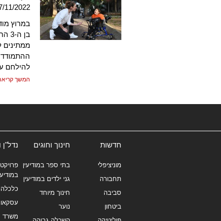
7/11/2022
במרוץ מוד
בן ה
ממתינים ל
ההתמודדות
להילחם על
המשך קריאה
חדשות
חינוך וחוגים
נדל"ן 
מוניציפלי
בתי ספר במודיעין
פרויקטי
במודיעי
תחבורה
גני ילדים במודיעין
כלכלה 
סביבה
חינוך מיוחד
עסקאו
ביטחון
נוער
משרד תי
פוליטיקה
השכלה גבוהה