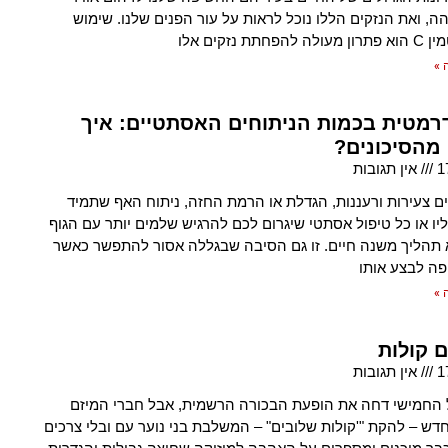
ה, ואת הנזקים הללו נוכל לראות על עור הפנים שלנו. שימוש
חתת נזקים אלו
 »
דרמטית בכמות הניתוחים האסתטיים: איך
 מהסיכונים?
1
אין תגובות
ם צעירות ורעננות, הגדלת או הרמת החזה, ניתוח האף שתמיד
ו או כל טיפול אסתטי שיגרום לכם להרגיש שלמים יותר עם הגוף
תהליך משנה חיים. זו גם הסיבה שבגללה אסור להתפשר כאשר
פה לבצע אותו
 »
 קולות
1
אין תגובות
החמישי דחה את הופעת הבכורה הרשמית, אבל חברי המיזם
חדש – להקת "'קולות שלובים" – המשלבת בני נוער עם ובלי צרכים