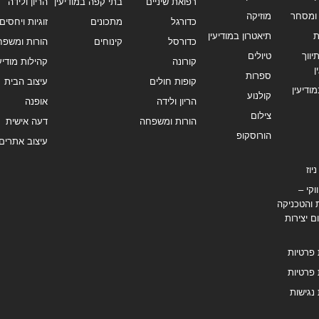
רפואת שיניים
בתי קפה במודיעין
הריון ולידה
ומסחר
מוזיקה
כדורגל
מתכונים
זוגיות ויחסים
ת
תיאטרון במודיעין
כדורסל
קינוחים
הורות ומשפח
ווך
טיולים
קורונה
קהילות מודיעי
ן
ספרות
קופות חולים
עיצוב הבית
מודיעין
קולנוע
הריון ולידה
אופנה
צילום
הורות ומשפחה
דעה אישית
הורוסקופ
עיצוב אתרים
יוז
וקי –
 והטכניקה
ם יצירות
 פרטיות
 פרטיות
נגישות