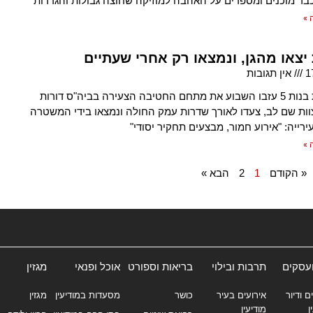
כבר מוכנים ומספרים על האהבה למוזיקה שחוצה גבולות והגדרות
 »
יצאו מהגן, ונמצאו רק אחרי שעתיים
1
אין תגובות
שתי ילדות בנות 5 עזבו השבוע את מתחם החטיבה הצעירה בביה"ס דורות
ות שם לב, צעדו לאורך שדרות עמק החולה ונמצאו בידי המשטרה
עירייה: "אירוע חמור, מבצעים תחקיר יסודי"
 »
« הקודם
1
2
הבא »
ועסקים
תרבות ובילוי
בריאות וספורט
אוכל ופנאי
מגזין
ם ודיור
אירועים בעיר
כושר
מסעדות במודיעין
מגזין
ן
מודיעין