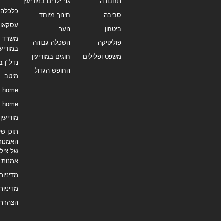
תחבורה
גני ילדים במודיעין
כלכלה 
סביבה
חינוך מיוחד
עסקאו
ביטחון
נוער
משרד תי
פוליטיקה
השכלה גבוהה
במודיעי
משפט ופלילים
חוגים במודיעין
נדל"ן ב
החופש הגדול
מיטב
home
home
מודיעין נ
תוכן שיו
האמנות
של צילו
אמנות
מדיניות
מדיניות
הצהרת 