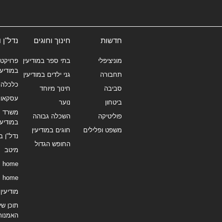
חדשות
חינוך וחוגים
נדל"ן 
מוניציפלי
בתי ספר במודיעין
פרויקטי
במודיעי
תחבורה
גני ילדים במודיעין
כלכלה 
סביבה
חינוך מיוחד
עסקאו
ביטחון
נוער
משרד תי
פוליטיקה
השכלה גבוהה
במודיעי
משפט ופלילים
חוגים במודיעין
נדל"ן ב
החופש הגדול
מיטב
home
home
מודיעין נ
תוכן שיו
האמנות