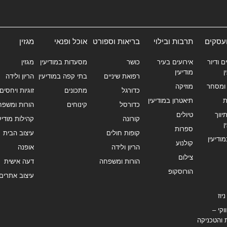
ועסקים
תרבות ובילוי
בריאות וספורט
אוכל ופנאי
מגזין
ם ודיור
אירועים בעיר
כושר
מסעדות במודיעין
מגזין
ן
מודיעין
רפואת שיניים
בתי קפה במודיעין
הריון ולידה
ומסחר
מוזיקה
כדורגל
מתכונים
זוגיות ויחסים
ת
תיאטרון במודיעין
כדורסל
קינוחים
הורות ומשפח
ווך
טיולים
קורונה
קהילות מודיעי
ן
ספרות
קופות חולים
עיצוב הבית
מודיעין
קולנוע
הריון ולידה
אופנה
צילום
הורות ומשפחה
דעה אישית
הורוסקופ
עיצוב אתרים
יוז
וקי –
 והטכניקה