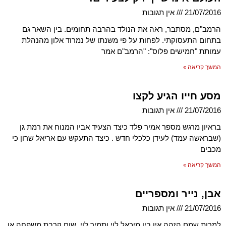
21/07/2016
אין תגובות
הרמב"ם, מסתבר, ראה את הנולד בהרבה תחומים. בין השאר גם
בתחום התעסוקתי. לפחות על פי משנתו של נמרוד אלון מהנהלת
עמותת "חמישים פלוס": "הרמב"ם אמר
המשך קריאה »
מסע חייו הגיע לקצו
21/07/2016
אין תגובות
בראיון מרגש מספר אמיר פלד כיצד הצעיד אביו המנוח את רמת גן
(שבראשה עמד) לעידן כלכלי חדש . כיצד התעקש עם אריאל שרון כי
מכבים
המשך קריאה »
אבן, נייר ומספריים
21/07/2016
אין תגובות
למרות שמם הזהה אין בין מיכאל לוי ותמיר לוי, שום קרבת משפחה או