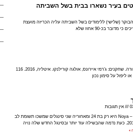
ו הבוקר (שלישי) ללימודים בשל השביתה עליה הכריזה מועצת
דובר בכ-90 אחוז שלא
"התכתבות". תסריט ובימוי: ג'וזפה טורנטורה. שחקנים: ג'רמי איירונס, אולגה קורילנקו. איטליה, 2016. 116
0
אין תגובות
Noya – Out Loud היא רק בת 24 ומאחוריה שני סינגלים שמשכו תשומת לב
 »