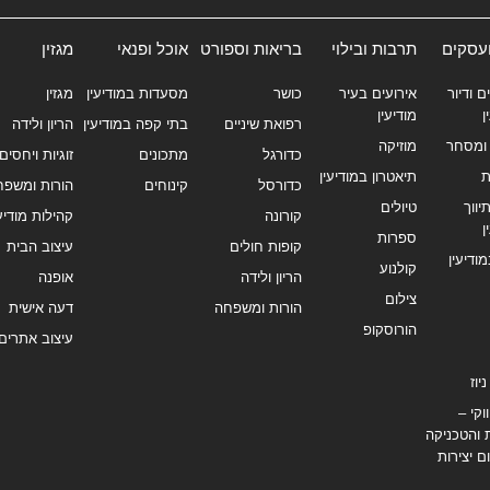
ועסקים
תרבות ובילוי
בריאות וספורט
אוכל ופנאי
מגזין
ם ודיור
אירועים בעיר
כושר
מסעדות במודיעין
מגזין
ן
מודיעין
רפואת שיניים
בתי קפה במודיעין
הריון ולידה
ומסחר
מוזיקה
כדורגל
מתכונים
זוגיות ויחסים
ת
תיאטרון במודיעין
כדורסל
קינוחים
הורות ומשפח
ווך
טיולים
קורונה
קהילות מודיעי
ן
ספרות
קופות חולים
עיצוב הבית
מודיעין
קולנוע
הריון ולידה
אופנה
צילום
הורות ומשפחה
דעה אישית
הורוסקופ
עיצוב אתרים
יוז
וקי –
 והטכניקה
ם יצירות