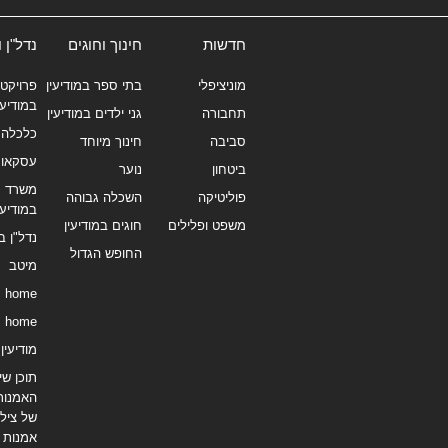
חדשות
חינוך וחוגים
נדל"ן 
מוניציפלי
בתי ספר במודיעין
פרויקטי
במודיעי
תחבורה
גני ילדים במודיעין
כלכלה 
סביבה
חינוך מיוחד
עסקאו
ביטחון
נוער
משרד תי
פוליטיקה
השכלה גבוהה
במודיעי
משפט ופלילים
חוגים במודיעין
נדל"ן ב
החופש הגדול
מיטב
home
home
מודיעין נ
תוכן שיו
האמנות
של צילו
אמנות