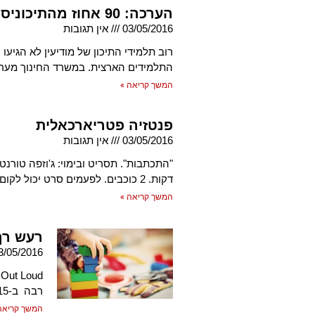
הערכה: 90 אחוז מהתיכוניסטים בעיר נשארו בבית בשל השביתה
03/05/2016
אין תגובות
רוב תלמידי התיכון של מודיעין לא הגיע
התלמידים הארצית. במשרד החינוך מעריכים כי מ
המשך קריאה »
פנטזיה פטריארכאלית
03/05/2016
אין תגובות
דקות. 2 כוכבים. לפעמים סרט יכול לקום או ליפול על סימון נכון
המשך קריאה »
רעש רך
3/05/2016
רבה ב-2015. כעת נדמה שהבשילה עוד יותר ובסינגל החדש שלה נויה
המשך קריאה