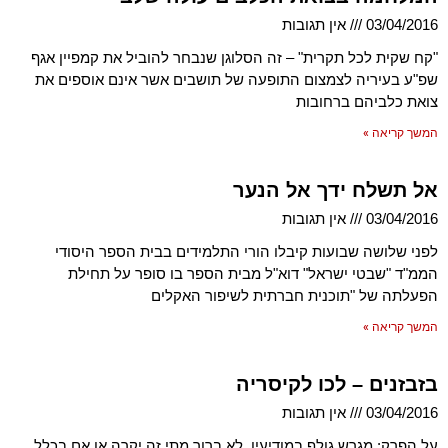
03/04/2016
אין תגובות
"קח שקית לכל תקרית" – זה הסלוגן שנבחר להוביל את קמפיין אגף
שפ"ע בעיריה לצמצום התופעה של תושבים אשר אינם אוספים את
צואת כלביהם ברחובות
המשך קריאה »
אל תשלח ידך אל הנער
03/04/2016
אין תגובות
לפני שלושה שבועות קיבלו הורי התלמידים בבית הספר היסודי
הממ"ד "שבטי ישראל" דוא"ל מבית הספר בו סופר על תחילת
הפעלתה של "תוכנית חברתית לשיפור האקלים
המשך קריאה »
בזבזנים – לכו לקיסריה
03/04/2016
אין תגובות
על הפרק: מגרש גולף במודיעין. לא ברור מתי זה יקרה או אם בכלל