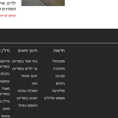
ילדים, שהו
תסמינים ד
המשך קריאה
חדשות
חינוך וחוגים
נדל"ן 
מוניציפלי
בתי ספר במודיעין
פרויקטי
במודיעי
תחבורה
גני ילדים במודיעין
כלכלה 
סביבה
חינוך מיוחד
עסקאו
ביטחון
נוער
משרד תי
פוליטיקה
השכלה גבוהה
במודיעי
משפט ופלילים
חוגים במודיעין
נדל"ן ב
החופש הגדול
מיטב
home