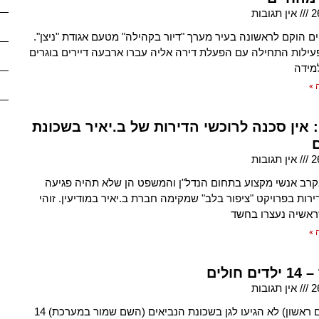
2
אין תגובות
ים הוקם לראשונה בעיר מערך "דיור בקהילה" מטעם אגודת "ניצן".
ילות התחילה עם הפעלת דירה אליה עברו ארבעה דיירים בוגרים
למידה
 »
אין סכנה לרוכשי הדירות של ב.יאיר בשכונת
2
אין תגובות
רב אנשי מקצוע בתחום הנדל"ן והמשפט הן שלא תהיה פגיעה
ירות בפרויקט "ציפור בלב" שמקימה חברת ב.יאיר במודיעין. זוהי
אשיה נעצרו בחשד
 »
 חולים
2
אין תגובות
אתמול (יום ראשון) לא הגיעו לגן בשכונת הנביאים (השם שמור במערכת) 14