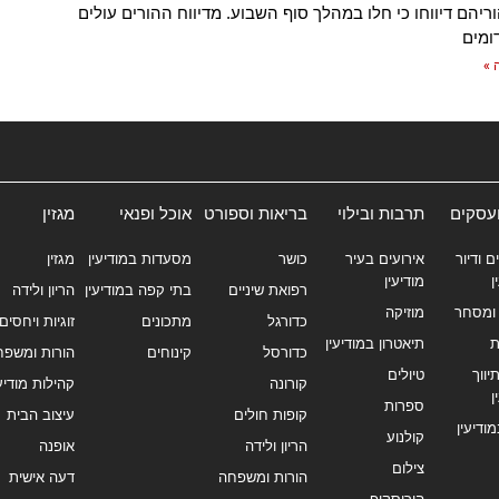
ריהם דיווחו כי חלו במהלך סוף השבוע. מדיווח ההורים עולים
ומים
 »
ועסקים
תרבות ובילוי
בריאות וספורט
אוכל ופנאי
מגזין
ם ודיור
אירועים בעיר
כושר
מסעדות במודיעין
מגזין
ן
מודיעין
רפואת שיניים
בתי קפה במודיעין
הריון ולידה
ומסחר
מוזיקה
כדורגל
מתכונים
זוגיות ויחסים
ת
תיאטרון במודיעין
כדורסל
קינוחים
הורות ומשפח
ווך
טיולים
קורונה
קהילות מודיעי
ן
ספרות
קופות חולים
עיצוב הבית
מודיעין
קולנוע
הריון ולידה
אופנה
צילום
הורות ומשפחה
דעה אישית