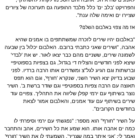
והפרויקט 'בלב ים' כלל מלבד ההופעה גם תערוכה של ציורים
שציירו ים ואימה שלה ענת".
אז מה צפוי באלבום השלם?
"באלבום יהיו שירים לזכרה שמשתתפים בו אמנים שהיא
אהבה, "ושירים שאני כתבתי ברובם. האלבום יכלול בין שבעה
לשמונה שירים, ששניים מהם כבר יצאו לאור. יש את 'לבדי'
שיצא לפני חודשיים והצליח די בגדול, גם בצפיות בספוטיפיי
וברשתות וגם הגיע לגל"צ ומשדרים אותו הרבה ברדיו. לפני
שבוע בדיוק יצא השיר השני, שנקרא 'חורף', וגם הוא תפס
תאוצה עם הרבה צפיות בספוטיפיי וגם שודר ברשת ב'. השיר
נוצר בשיתוף עם ירמי קפלן שליווה את התהליך. צפויים עוד
שירים בשיתוף עם עוד אמנים, והאלבום אמור לצאת
בחודשים הקרובים".
על השיר "חורף" הוא מספר: "נפגשתי עם ירמי וסיפרתי לו
כמה ים אהבה אותו. הוא שמע את כל השירים, אהב והתחבר
ואמר לי: 'אני איתך במה שצריך'. השמעתי לו את השיר 'חורף'