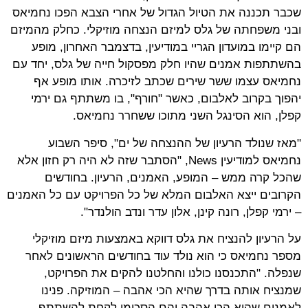
שכבר תכננה את הטיול הגדול של אחרי הצבא הפכו נחמיאס
ובני משפחתה של גלס למיזם הנצחה מוזיקלי. כחלק מהמיזם
הם קיימו במועדון הגריי במודיעין, בדצמבר האחרון, מופע
בהשתתפות אמנים שהיו חלק מפסקול חייה של גלס, יחד עם
נחמיאס עצמו ששר שירים שכתב לזיכרה. אותו מופע אף
יהפוך בקרוב לאלבום, כאשר "חורף", בו משתתף גם ירמי
קפלן, הוא הסינגל השני מתוכו ששחרר נחמיאס.
"מאז שנולד הרעיון של ההנצחה של ים", סיפר השבוע
נחמיאס למודיעין News, "הסתבר שזה לא היה רק חזון אלא
שהכל קרה ממש – המופע, האמנים, הרעיון. בחודשים
הקרובים ייצא האלבום המלא של כל הפרויקט עם כל האמנים
– ירמי קפלן, רונה קינן, אלון עדר ונדב הולנדר".
על הרעיון להנציח את גלס דווקא באמצעות מיזם מוזיקלי
מספר נחמיאס כי הוא נולד עוד בחודשים הראשונים לאחר
שנפלה. "התכנסנו כולנו והחלטנו להקים את הפרויקט,
שמנציח אותה בדרך שהיא הכי אהבה – המוזיקה. פנינו
לאמנים שהיא הכי אהבה והם הסכימו לקחת להשתתף,