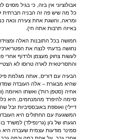
אבולוציוני אין בזה, כי בגיל מסוים
כל מה שיש פה זה הבניה חברתית לפ
ומראה, והשגת אחת צעירה ונאה כמו
באיזה תרבות אתה חי).
חמושה בכל התובנות האלה ומצוידת
נחושה בדעתי לנצח את הפטריארכיה ו
לעשות צחוק מעצמן ולרדוף אחרי פרג
והתסריטאית לארה טרוסו לא הצטיי
הבעיה עם דוריס, אותה מגלמת פיל
שהיא מבוגרת – אלה העובדה שמדוב
אחיה (סטפן רות') ואשתו האיומה (וו
סיימה להיפרד מהמנחמים, היא כלו
דיילי) ואוספת באובססיביות זבל ש
המשוגעת עם החתולים היא העובדה 
הגעתו של ג'ון (גרינפילד) למשרד ב
סמינר מודעות עצמית שעברה היא מח
אחרי גבר, על אחת כמה וכמה גבר צע