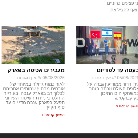
י פצעים כרוניים
ואף להציל את
עטה עד לפודיום
מגבירים אכיפה בפארק
05/08/202
אין תגובות
05/08/2026
אין תגובות
ירי דרור ממודיעין גברה על
לאור כמות גדולה במיוחד של
לופת העולם וזכתה בזהב
אורחים מבחוץ שהותירו אחריהם
משחקי הים התיכון
לכלוך רב בפארק ענבה, בעירייה
קיקבוקסינג
הוחלט כי ניידת השיטור העירוני
תפעל בפארק ענבה מדי יום עד
משך קריאה »
סוף הקיץ
המשך קריאה »