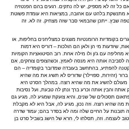
ם כל זה לא מספיק, יש לה נתקים. רגעים בהם הפנטזיה
 מתנשקת בלהט עם אהובה, במציאות היא עומדת פשוטת
טפה שבץ. ייתכן שהבמאי סבר שזה מצחיק. זה לא. זה
רים בקומדיות הרומנטיות מוצגים כמצליחנים בחליפות, או
ת, שיודעות מי הן ולאן הם הולכות – דוריס היא דמות
מחליפה עם ג'ון ולו מילה אחת. רוב הסיטואציות הקומיות
 לסביבה אותה היא מנסה לאמץ, וכשהצופים צוחקים, אם
קטנה להפתיע, בהתחשב בעובדה שמדובר בקומדיה – הם
ברור (זהירות, ספויילר) שדוריס לא תשיג את מה שהיא
י מעולם להשיג את מה שהיא רוצה. במהלך הסרט היא
ותה והבין אותה וכרע ברך ונתן לה טבעת, ועל נסיבות
ום תסכולים של שנים, והיא צועקת שמגיע לה, מגיע גם
 מה שהיא רוצה. וזה נכון, מגיע לה, אבל היא לא מקבלת
ה תובנות על החיים שלה ומה לא בסדר בהם; עמוד שדרה
 טוב לעצמה. וזה, תסלחו לי, חרא של הישג בשביל סרט בן