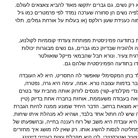
 לא רק נשים, גם גברים יתקשו מאוד להביא צאצאים לעולם.
יה נשים הן סחורה שערכה נמדד לפי פרמטרים כמו גיל
ה כענידת שעון רולקס (או בעלות על אורחת גמלים, תלוי
 בתודעה פמיניסטית מפותחת צעדתי קוממיות לקולנוע,
להוכיח שבדיוק כמו גברים, גם נשים מבוגרות יכולות
ית צעיר. ונורא חבל שהבמאי מייקל שואוולטר
דו בתודעה הפמיניסטית שלהם גם.
ד בחן המקסימלי שאפשר לה התסריט, היא לא העובדה
ר בדמות עצובה נורא. אמה, עימה היא גרה, נפטרה,
נדי מק'לנדון–קווי) מנסים לזרוק אותה מהבית עוד בטרם
אה בעבודה משעממת, אוחזת בחברה אחת בדיוק (טיין
היא מוצאת ברחוב. הדבר היחיד שמונע ממנה להיות הגברת
שיש לה חתול אחד בלבד, ושהיא לא מנהלת איתו שיחות.
ו היא עובדת היא משב של רוח רעננה בחייה, ובהשפעתו של
ליטה לנסות להשיג אותו. רק שאין לה מושג איך מחזרים
יר ואטרקטיבי. לכן היא מקבלת עצות בענייני דייטינג