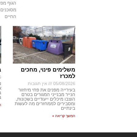
הגוף מפנ
מסוכנים 
החיים
משלימים פינוי, מחכים
ב
למכרז
6
נ
05/08/2026
אין תגובות
א
בעירייה מפנים את פחי מיחזור
ב
הנייר מבנייני המגורים בטרם
ב
הוצבו מיכלים ייעודיים בשכונות,
ומסבירים לממחזרים מה לעשות
ה
בינתיים
המשך קריאה »