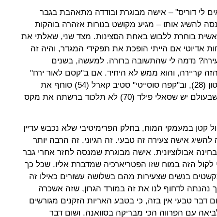
ם לי דוריס" – אישה מבוגרת ובודדה מתאהבת בגבר
ה להשיג אותו – מגיע מקושט בנורות אזהרה בוהקות
אשית בוחרת ללבוש באחת הסצינות. מצד שני, שאלתי את
ת אדיוטי אם הייתי הופכת את תפקידי המגדר, והיה זה
ירה? נדמה לי שהתשובה ברורה. למעשה, בשנים
זה קריירה, והוא ממש לא היחיד. אם ב"קסם לאור ירח"
ן (
28
), וב"קפה סוסייטי" סטיב קארל (
54
) סוחף את
 שבעולם יש שסאלי פילד (
70
) לא תלכוד ברשתה את מקס
ל קטן במעמקי המוח, בחלק הפרימיטיבי שלא נכבש עדיין
להשיג אישה צעירה זה טבעי. זה הגיוני. זה הרבה יותר
בחינה אבולוציונית. אישה מבוגרת שמנסה לחזר אחרי גבר
 לקול הזה במוח שזו הפטריארכיה שמדברת אליו. שכל כך
קשטים בנשים שצעירות מהם בשלושה עשורים כאילו זה
ך נהנתה לדחוף לנו את זה במורד הגרון, שזה אשכרה
ום דבר טבעי אין בזה, כי בטבע האריות הזקנים מגורשים
אה עם הפרווה הכי מבריקה בסוואנה. ושום דבר