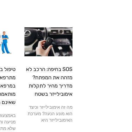
SOS בחיפה: הרכב לא
טיפול ב
מזהה את המפתח?
מתרפא: 
מדריך מהיר לתקלות
במרפאה
אימובילייזר בשטח
מותאמת
שאינם 
מה זה אימובילייזר וכיצד
הוא מונע הנעה? מערכת
באמצעות 
האימובילייזר היא
מניעה ות
שלא מתרפ