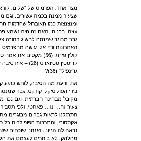
מצד אחד, הפרמיס של "שלום, קוראי
שצעיר ממנה בכמה עשורים, וגם מנס
ומנצנצות כמו האוברול שהדמות הר
עצמי בכנות: האם זה היה נשמע פחו
גבר מבוגר שמנסה להשיג בחורה צע
האחרונות וודי אלן עושה מהפרמיס ה
קולין פירת' (
56
) מקסים את אמה סטו
קריסטין סטיוארט (
26
) – איזו סיבה
גרינפילד (
36
)?
את יודעת מה הסיבה, לוחש כרגע קו
בידי הפוליטיקלי קורקט. גבר שמנסה 
מקובל מבחינה חברתית, וגם נכון מ
צעיר זה… נו… פאתטי. ולכי תסבירי
התרגלנו לראות גברים מבוגרים מת
אקססורי, והתרבות הפופולרית כל כ
נראה לנו הגיוני. ואנחנו שוכחים שש
מהלהק, לא בוחרים לעצמם את הלבי