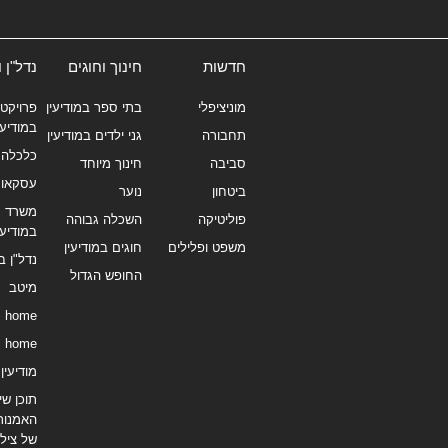
חדשות
חינוך וחוגים
נדל"ן 
מוניציפלי
בתי ספר במודיעין
פרויקטי
במודיעי
תחבורה
גני ילדים במודיעין
כלכלה 
סביבה
חינוך מיוחד
עסקאו
ביטחון
נוער
משרד תי
פוליטיקה
השכלה גבוהה
במודיעי
משפט ופלילים
חוגים במודיעין
נדל"ן ב
החופש הגדול
מיטב
home
home
מודיעין נ
תוכן שיו
האמנות
של צילו