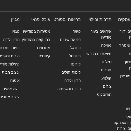
ועסקים
תרבות ובילוי
בריאות וספורט
אוכל ופנאי
מגזין
ם ודיור
אירועים בעיר
כושר
מסעדות במודיעין
מגזין
ן
מודיעין
רפואת שיניים
בתי קפה במודיעין
הריון ולידה
ומסחר
מוזיקה
כדורגל
מתכונים
זוגיות ויחסים
ת
תיאטרון במודיעין
כדורסל
קינוחים
הורות ומשפח
ווך
טיולים
קורונה
קהילות מודיעי
ן
ספרות
קופות חולים
עיצוב הבית
מודיעין
קולנוע
הריון ולידה
אופנה
צילום
הורות ומשפחה
דעה אישית
הורוסקופ
עיצוב אתרים
יוז
וקי –
 והטכניקה
ם יצירות