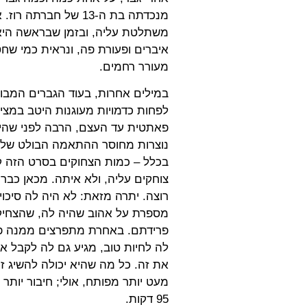
מנכדתה בת ה-
13
של חברתה רוז. א
משתלטת עליה, ובזמן שבראשה היא
איברים ופעורת פה, ונראית כמי שח
מעורר רחמים.
במילים אחרות, בעוד הגברים המבוג
לפחות כדמויות מעוגנות היטב במציאו
פאתטית עד העצם, הרבה לפני שהיא 
נוצרות מחוסר ההתאמה הבולט שלה
בכלל – כמות הצחוקים בסרט הזה 
צוחקים עליה, ולא איתה. מכאן כבר 
רוצה. יתרה מזאת: לא היה לה סיכו
מספרת על אהוב שהיה לה, שהצחיק א
פרידתם. באחרת מתפרצים ממנה פתא
לה לחיות טוב, מגיע גם לה לקבל את
את זה. כל מה שהיא יכולה להשיג ז
מעט יותר מפותח, אולי; חיבור יותר
95
דקות.