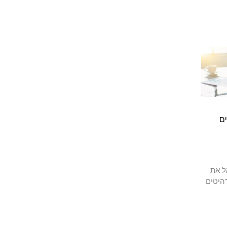
ם
ל את
היטים