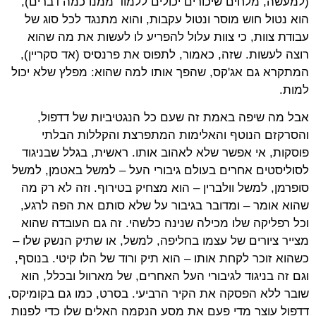
(למעשה, מלחים שיכורים יכולים ללמוד ממנו כמה דברים),
הוא נטול חוש מוסר ונטול עקבות, והוא מתנגד לכל סוג של
עבודת צוות, כי צוות עלול להפריע לו לעשות את מה שהוא
רוצה לעשות. שזה, כאמור, לתפוס את פרנסיס (אד סקריין),
המתקרא גם אג'קס, שהפך אותו למה שהוא: מפלץ שלא יכול
למות.
אבל מה שיפה באמת זה שעם כל הנגטיביות של דדפול,
והסרקזם הנוטף והאלימות המתפרצת והקללות הבלתי
פוסקות, אי אפשר שלא לאהוב אותו. ראשית, בגלל שבניגוד
לסוליסטים אחרים בעולם גיבורי העל – למשל באטמן, למשל
סופרמן, למשל וולברין – הוא מצחיק בטירוף. וזה לא רק מה
שהוא אומר – ומדובר בגיבור על שלא סותם את הפה לרגע,
וכל רפליקה שלו מכילה שנינה כלשהי. זה גם העובדה שהוא
מצייר ציורים של עצמו בחליפה, למשל, או שתיק הנשק שלו –
כשהוא זוכר לקחת אותו – הוא תיק ורוד של הלו קיטי. בנוסף,
וגם זה בניגוד לגיבורי העל האחרים, של מארוול ובכלל, הוא
שובר ללא הפסקה את הקיר הרביעי. בסרט, כמו גם בקומיקס,
דדפול עוצר מדי פעם את מסע הנקמה האלים שלו כדי לפנות