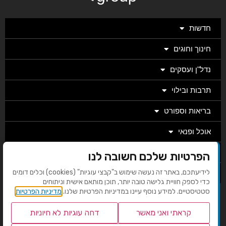
חדשות
חינוך וחוגים
נדל"ן ועסקים
תרבות ובילוי
בריאות וספורט
אוכל ופנאי
מגזין
הפרטיות שלכם חשובה לנו
לידיעתכם, באתר זה נעשה שימוש ב"קבצי עוגיות" (cookies) וכלים דומים
מערכת
כדי לספק חוויית גלישה טובה יותר, תוכן מותאם אישית וניתוחים
סטטיסטיים. למידע נוסף עיינו במדיניות הפרטיות שלנו.
מדיניות הפרטיות
בניית אתרים EMG
קראתי ואני מאשר
דחה עוגיות לא חיוניות