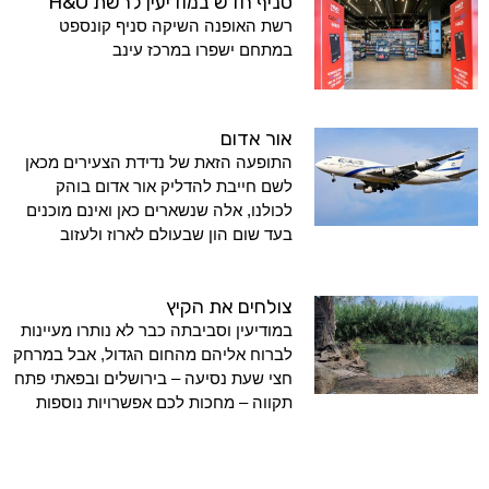
סניף חדש במודיעין לרשת H&O
רשת האופנה השיקה סניף קונספט
במתחם ישפרו במרכז עינב
אור אדום
התופעה הזאת של נדידת הצעירים מכאן
לשם חייבת להדליק אור אדום בוהק
לכולנו, אלה שנשארים כאן ואינם מוכנים
בעד שום הון שבעולם לארוז ולעזוב
צולחים את הקיץ
במודיעין וסביבתה כבר לא נותרו מעיינות
לברוח אליהם מהחום הגדול, אבל במרחק
חצי שעת נסיעה – בירושלים ובפאתי פתח
תקווה – מחכות לכם אפשרויות נוספות