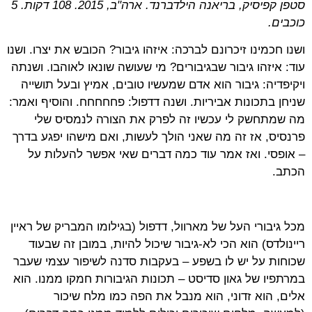
סטפן קפיסיק, בריאנה הילדברנד. ארה"ב, 2015. 108 דקות. 5
כוכבים.
ושנו חכמינו זיכרונם לברכה: איזהו גיבור? הכובש את יצרו. ושנו
עוד: איזהו גיבור שבגיבורים? מי שעושה שונאו לאוהבו
.
ושנתה
ויקיפדיה: גיבור הוא אדם שמעשיו טובים, אמיץ ובעל תושייה
שניחן בתכונות אביריות. ושנה דדפול: פחחחחח. והוסיף ואמר:
מה שמתחשק לי עכשיו זה לפרק את הצורה לנמסיס שלי
פרנסיס, אז זה מה שאני הולך לעשות, ואם מישהו יפגע בדרך
– אופסי. ואז אמר עוד כמה דברים שאי אפשר להעלות על
הכתב.
מכל גיבורי העל של מארוול, דדפול (בגילומו המבריק של ראיין
ריינולדס) הוא הכי לא-גיבור שיכול להיות, במובן זה שבעוד
שכוחות על יש לו בשפע – בעקבות סדנה לשיפור עצמי שעבר
במרתפיו של גאון סדיסט – תכונות הגיבורות חמקו ממנו. הוא
אלים, הוא זדוני, הוא מנבל את הפה כמו מלח שיכור