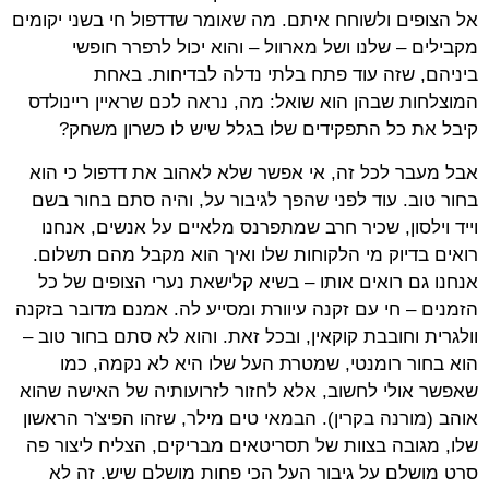
אל הצופים ולשוחח איתם. מה שאומר שדדפול חי בשני יקומים
מקבילים – שלנו ושל מארוול – והוא יכול לרפרר חופשי
ביניהם, שזה עוד פתח בלתי נדלה לבדיחות. באחת
המוצלחות שבהן הוא שואל: מה, נראה לכם שראיין ריינולדס
קיבל את כל התפקידים שלו בגלל שיש לו כשרון משחק?
אבל מעבר לכל זה, אי אפשר שלא לאהוב את דדפול כי הוא
בחור טוב. עוד לפני שהפך לגיבור על, והיה סתם בחור בשם
וייד וילסון, שכיר חרב שמתפרנס מלאיים על אנשים, אנחנו
רואים בדיוק מי הלקוחות שלו ואיך הוא מקבל מהם תשלום.
אנחנו גם רואים אותו – בשיא קלישאת נערי הצופים של כל
הזמנים – חי עם זקנה עיוורת ומסייע לה. אמנם מדובר בזקנה
וולגרית וחובבת קוקאין, ובכל זאת. והוא לא סתם בחור טוב –
הוא בחור רומנטי, שמטרת העל שלו היא לא נקמה, כמו
שאפשר אולי לחשוב, אלא לחזור לזרועותיה של האישה שהוא
אוהב (מורנה בקרין). הבמאי טים מילר, שזהו הפיצ'ר הראשון
שלו, מגובה בצוות של תסריטאים מבריקים, הצליח ליצור פה
סרט מושלם על גיבור העל הכי פחות מושלם שיש. זה לא