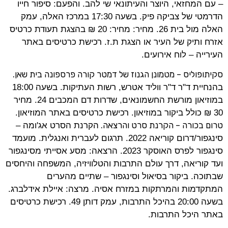
– עם המחזאי, היוצר והעיתונאי שי להב. והפעם: סיפור חייו
הדרמטי של צביקה פיק. בשעה 17:30 במרכז האלה, עמק
האלה מול בית 26. מחיר: מחיר: 20 ₪ בהצגת תעודת כרטיס
אזרח ותיק של העיר או הצגת ת.ז. רכישת כרטיסים באתר
העירייה – לוח אירועים.
סקיתופוליס – מטמונן הגנוז של דמטר קורה פרספונה בית שאן.
בהנחיית ד"ר ד"ר ווליד אטרש, רשות העתיקות. בשעה 18:00
במוזיאון מורשת החשמונאים, שדרות דם המכבים 24. מחיר
30 ₪ כולל ביקור במוזיאון. רכישת כרטיסים באתר המוזיאון.
טרום בכורה – הקרנת סרט והרצאה.
הקרנת הסרט אג'ומה –
סינגפור/דרום קוריאה 2022. תרגום לעברית ואנגלית. מועמד
סינגפור לפרס האוסקר 2023. הרצאה: מסע אסייתי מסינגפור
ועד קוריאה, דרך עולם התרבות והטלוויזיה, המשפחה והיחסים
שבתוכה. ביקור בסיאול וסינגפור – שתיים מהערים
המתקדמות והמרתקות במזרח אסיה. מרצה: איילת אידלברג.
בשעה 20:00 בהיכל התרבות, עמק דותן 49. רכישת כרטיסים
באתר היכל התרבות.