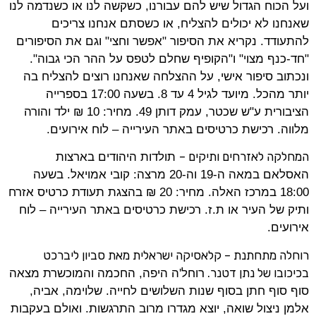
ועל הכוח הגדול שיש להם עבורנו, כשקשה לנו או כשנדמה לנו
שאנחנו לא יכולים להצליח, או כשסתם אנחנו צריכים
להתעודד. נקריא את הסיפור "אפשר וחצי" וגם את הסיפורים
"חד-כנף מצוי" ו"הקופיף שחלם לטפס על ההר הכי גבוה".
ונכתוב סיפור אישי, על ההצלחה שאנחנו רוצים להצליח בה
יותר מהכל. מיועד לגיל 4 עד 8. בשעה 17:00 בספרייה
הציבורית ע"ש שכטר, עמק דותן 49. מחיר: 10 ₪ ילד והורה
מלווה. רכישת כרטיסים באתר העירייה – לוח אירועים.
המחלקה לאזרחים ותיקים –
תולדות היהודים בארצות
האסלאם במאה ה-19 וה-20 מרצה: קובי אמויאל. בשעה
18:00 במרכז האלה. מחיר: 20 ₪ בהצגת תעודת כרטיס אזרח
ותיק של העיר או ת.ז. רכישת כרטיסים באתר העירייה – לוח
אירועים.
רוחלה מתחתנת – קלאסיקה ישראלית מאת סביון ליברכט
בכיכובו של נתן דטנר.
רוחל'ה היפה, החכמה והמוכשרת מצאה
סוף סוף חתן בסוף שנות השלושים לחייה. שלוימה, אביה,
אלמן ניצול שואה, יוצא מגדרו מרוב התרגשות. ואולם בעקבות