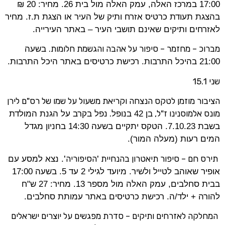
17:00 במרכז האלה, עמק האלה מול בית 26. מחיר: 20 ₪
בהצגת תעודת כרטיס אזרח ותיק של העיר או הצגת ת.ז. מחיר
לאזרחים ותיקים שאינם תושבי העיר – באתר העירייה.
מברוכ – מחזמר – סיפור על אהבה והגשמת חלומות
.
בשעה
21:00 בהיכל התרבות. רכישת כרטיסים באתר היכל התרבות.
שני 15.1
הציבור מוזמן לטקס הנצחה וקריאת משעול על שמו של רס"ם לירן
מונס אלמוסנינו ז"ל,
.
בן 42 בנופל
נפל בקרב על הגנת המולדת
בשבת 7.10.23. הטקס יתקיים בשעה 14:30 בחניון מגדל
המים רעות (מעלה המור).
תירס חם – סיפור תיאטרון בהנחיית 'הסיפוריה
'
. נצא למסע עם
אופיר שאוהב לטייל ולשיר. מיועד לגילי 2 עד 5. בשעה 17:00
בבית סחלבים, עמק האלה מול מספר 13. מחיר: 27 ש"ח
להורה + ילד/ה. רכישת כרטיסים באתר עמותת סחלבים.
המחלקה לאזרחים ותיקים – סדרת מפגשים על יוצרים ישראלים