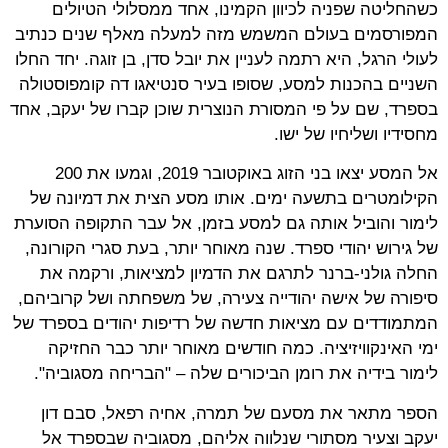
כשהחליטה שפניה לכיוון הקמינו, אחד ממסלולי הטיולים
המפורסמים בעולם המשמש מזה למעלה מאלף שנים כנתיב
לעולי הרגל, היא רתמה לעניין את יובל סדן, בן זוגה. יחד החלו
השניים בהכנות למסע, שסופו בעיר סנטיאגו דה קומפוסטולה
בספרד, שם על פי המסורת הנוצרית שוכן קברו של יעקב, אחד
מחסידיו ושליחיו של ישו.
אל המסע יצאו בני הזוג באוקטובר 2019, וגמעו את 200
הקילומטרים בתשעה ימים. אותו מסע הצית את דמיונה של
לימור והוביל אותה גם למסע בזמן, אל עבר התקופה הסוערת
של גירוש יהודי ספרד. שנה מאוחר יותר, בעת סגרי הקורונה,
החלה גולני-ברנר לתרגם את הדמיון למציאות, ורקמה את
סיפורה של אישה יהודייה צעירה, של משפחתה ושל קרוביהם,
המתמודדים עם מציאות חדשה של רדיפות יהודים בספרד של
ימי האינקוויזיציה. כמה חודשים מאוחר יותר כבר החזיקה
לימור בידיה את רומן הביכורים שלה – "הבריחה מסגוביה".
הספר מתאר את מסעם של תמרה, אחיה רפאל, סבם דון
יעקב וצעיר מסתורי שנלווה אליהם, מסגוביה שבספרד אל