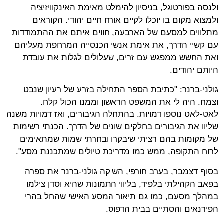
ולנסה בפורטוגל, בניסיון להימלט מאימת האינקוויזיציה
ולמצוא מקום בו יוכלו לקיים אורח חיים יהודי. הקוראים
מתלווים למסעם של הארבעה, חווים איתם את ההתמודדות
עם קשיי הדרך, את אימת אנשי הכנסייה המרחפת מעליהם
ואת החשש ממפגש עם זרים, שעלולים לגלות את עובדת
היותם יהודים.
גולני-ברנר: "כתיבת הספר התחילה בזרע של רעיון שנבט
וצמח. היה לי את המשפט הראשון וממנו הכול קלח.
לאט-לאט נוספו דמויות. בהתחלה הגיבורים, ואז דמויות משנה
שליוו את הגיבורים בחלקים שונים של הדרך. הכנתי רשימות
של מקומות בהם רציתי שיבקרו ובחרתי שמות שמתאימים
לרוח התקופה, ממש כמו מדריכת טיולים שמתכננת מסע".
בסוף דצמבר, בערב חורפי, השיקה גולני-ברנר את ספרה
בפאב הקהילתי בלפיד, בליווי התמונות שהיא וסדן צילמו
במהלך מסעם, כמו גם תיאור המסע האישי שהחל בהרי
הפירנאים והסתיים בבית הדפוס.