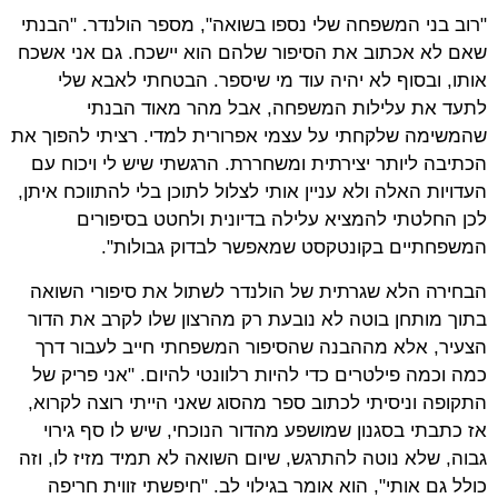
"רוב בני המשפחה שלי נספו בשואה", מספר הולנדר. "הבנתי
שאם לא אכתוב את הסיפור שלהם הוא יישכח. גם אני אשכח
אותו, ובסוף לא יהיה עוד מי שיספר. הבטחתי לאבא שלי
לתעד את עלילות המשפחה, אבל מהר מאוד הבנתי
שהמשימה שלקחתי על עצמי אפרורית למדי. רציתי להפוך את
הכתיבה ליותר יצירתית ומשחררת. הרגשתי שיש לי ויכוח עם
העדויות האלה ולא עניין אותי לצלול לתוכן בלי להתווכח איתן,
לכן החלטתי להמציא עלילה בדיונית ולחטט בסיפורים
המשפחתיים בקונטקסט שמאפשר לבדוק גבולות".
הבחירה הלא שגרתית של הולנדר לשתול את סיפורי השואה
בתוך מותחן בוטה לא נובעת רק מהרצון שלו לקרב את הדור
הצעיר, אלא מההבנה שהסיפור המשפחתי חייב לעבור דרך
כמה וכמה פילטרים כדי להיות רלוונטי להיום. "אני פריק של
התקופה וניסיתי לכתוב ספר מהסוג שאני הייתי רוצה לקרוא,
אז כתבתי בסגנון שמושפע מהדור הנוכחי, שיש לו סף גירוי
גבוה, שלא נוטה להתרגש, שיום השואה לא תמיד מזיז לו, וזה
כולל גם אותי", הוא אומר בגילוי לב. "חיפשתי זווית חריפה