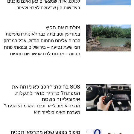
לכולנו, אלה שנשארים כאן ואינם מוכנים
בעד שום הון שבעולם לארוז ולעזוב
צולחים את הקיץ
במודיעין וסביבתה כבר לא נותרו מעיינות
לברוח אליהם מהחום הגדול, אבל במרחק
חצי שעת נסיעה – בירושלים ובפאתי פתח
תקווה – מחכות לכם אפשרויות נוספות
SOS בחיפה: הרכב לא מזהה את
המפתח? מדריך מהיר לתקלות
אימובילייזר בשטח
מה זה אימובילייזר וכיצד הוא מונע הנעה?
מערכת האימובילייזר היא
טיפול בפצע שלא מתרפא: תכנית