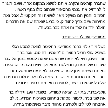
שתגרה קוראים ותקרב אותם לנושא ממקום אחר, ושגם תעזור
לי להרחיק את עצמי מהסיפור שכתוב כולו בגוף ראשון.
הסמים והמין הם משקל מאזן לשואה וזה הקוקטייל, אבל זאת
מתיחות שגם צריך להצדיק, כי ברגע שאתה שם את הדברים
האלה יחד זה לצד זה אתה כבר בבעיה".
ממודיעין ועד לגירוש ספרד
כשלימור גולני-ברנר ממודיעין החליטה לצאת למסע רגלי
בשביל עולי הרגל הנוצריים "קאמינו דה סנטיאגו" בהרי
הפירנאים, היא לא ידעה שהיא גם יוצאת למסע בזמן אל עבר
סיפורה של תמרה, הנמלטת מהאינקוויזיציה בעת גירוש ספרד.
באותה נשימה ניתן לומר שהיא גם לא ידעה שהמסע הזה
יהפוך אותה מכותבת מוכשרת, שמתעלת את יכולות הכתיבה
שלה לפוסטים ברשת, לסופרת האוחזת בספר ביכורים.
גולני-ברנר, בת 57, הגיעה למודיעין בשנת 1997 וגידלה בה
את שני בניה. לימור עוסקת בתחום מערכות המידע, אולם
אהבתה לטיולים ולכתיבה מהווה נדבך משמעותי בחייה.