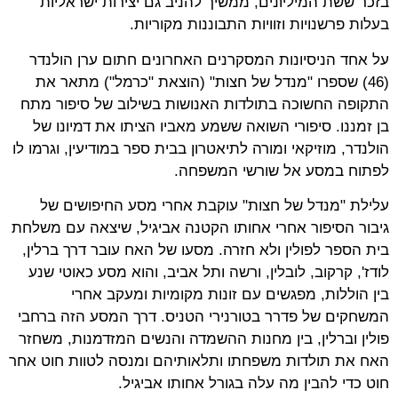
בזכר ששת המיליונים, ממשיך להניב גם יצירות ישראליות
בעלות פרשנויות וזוויות התבוננות מקוריות.
על אחד הניסיונות המסקרנים האחרונים חתום ערן הולנדר
(46) שספרו "מנדל של חצות" (הוצאת "כרמל") מתאר את
התקופה החשוכה בתולדות האנושות בשילוב של סיפור מתח
בן זמננו. סיפורי השואה ששמע מאביו הציתו את דמיונו של
הולנדר, מוזיקאי ומורה לתיאטרון בבית ספר במודיעין, וגרמו לו
לפתוח במסע אל שורשי המשפחה.
עלילת "מנדל של חצות" עוקבת אחרי מסע החיפושים של
גיבור הסיפור אחרי אחותו הקטנה אביגיל, שיצאה עם משלחת
בית הספר לפולין ולא חזרה. מסעו של האח עובר דרך ברלין,
לודז', קרקוב, לובלין, ורשה ותל אביב, והוא מסע כאוטי שנע
בין הוללות, מפגשים עם זונות מקומיות ומעקב אחרי
המשחקים של פדרר בטורנירי הטניס. דרך המסע הזה ברחבי
פולין וברלין, בין מחנות ההשמדה והנשים המזדמנות, משחזר
האח את תולדות משפחתו ותלאותיהם ומנסה לטוות חוט אחר
חוט כדי להבין מה עלה בגורל אחותו אביגיל.