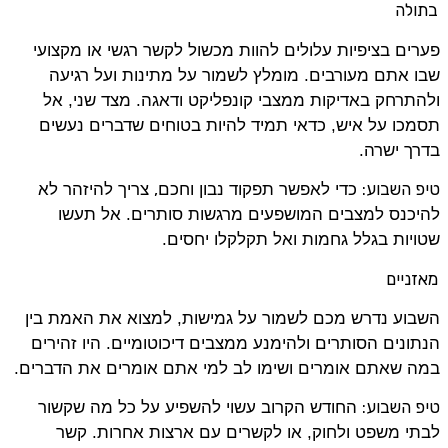
בתולה
פערים בציפיות עלולים להוות מכשול לקשר רגשי או מקצועי
שבו אתם מעורבים. מומלץ לשמור על מתינות ועל רגיעה
ולהתרחק באדיקות ממצבי קונפליקט ודאגה. מצד שני, אל
תסמכו על איש, כדאי תמיד להיות בטוחים שדברים נעשים
בדרך ישרה.
טיפ השבוע:
,
כדי לאפשר תפקוד נבון וחכם
צריך להיזהר לא
להיכנס למצבים המושפעים מרגשות סותרים. אל תעשו
שטויות בגלל גחמות ואל תקלקלו יחסים.
מאזניים
השבוע נדרש מכם לשמור על גמישות, למצוא את האמת בין
הנתונים הסותרים ולהימנע ממצבים דיכוטומיים. היו זהירים
במה שאתם אומרים ושימו לב למי אתם אומרים את הדברים.
טיפ השבוע:
החודש הקרוב עשוי להשפיע על כל מה שקשור
לבתי משפט ולחוק, או לקשרים עם ארצות אחרות. קשר