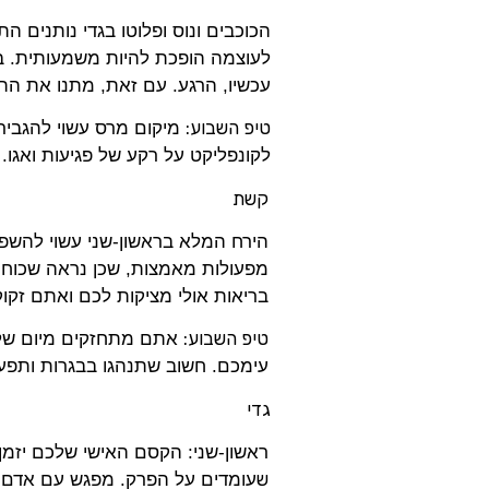
הכוכבים ונוס ופלוטו בגדי נותנים 
לעוצמה הופכת להיות משמעותית. ב
עכשיו, הרגע. עם זאת, מתנו את הת
טיפ השבוע:
מיקום מרס עשוי להגביר
לקונפליקט על רקע של פגיעות ואגו.
קשת
הירח המלא בראשון-שני עשוי להשפי
מפעולות מאמצות, שכן נראה שכוחות
בריאות אולי מציקות לכם ואתם זקוק
טיפ השבוע:
אתם מתחזקים מיום שליש
עימכם. חשוב שתנהגו בבגרות ותפע
גדי
ראשון-שני: הקסם האישי שלכם יזמן 
ש
עומדים על הפרק. מפגש עם אדם רב