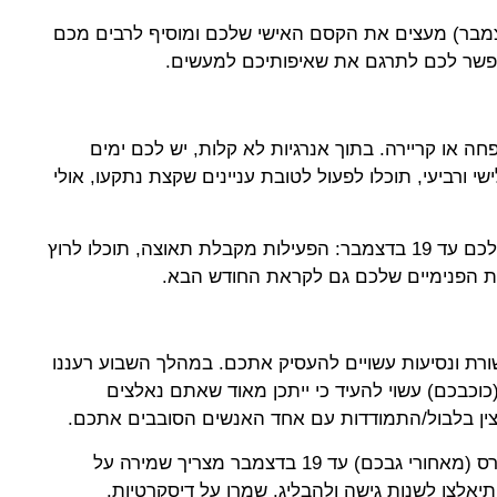
במזלכם (עד 7 בדצמבר) מעצים את הקסם האישי שלכם ומוסיף לרבים מכם
יאפשר לכם לתרגם את שאיפותיכם למעשים.
פחה או קריירה. בתוך אנרגיות לא קלות, יש לכם ימים
ישי ורביעי, תוכלו לפעול לטובת עניינים שקצת נתקעו, אולי
כוכב האנרגיה מרס במזלכם עד 19 בדצמבר: הפעילות מקבלת תאוצה, תוכלו לרוץ
ות הפנימיים שלכם גם לקראת החודש הבא.
שורת ונסיעות עשויים להעסיק אתכם. במהלך השבוע רעננו
(כוכבכם) עשוי להעיד כי ייתכן מאוד שאתם נאלצים
ין בלבול/התמודדות עם אחד האנשים הסובבים אתכם.
שימו לב: מיקום כוכב מרס (מאחורי גבכם) עד 19 בדצמבר מצריך שמירה על
תיאלצו לשנות גישה ולהבליג. שמרו על דיסקרטיות.