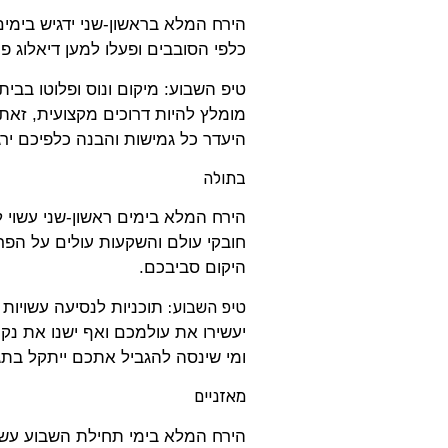
הירח המלא בראשון-שני ידגיש בימי
כלפי הסובבים ופעלו למען דיאלוג פו
טיפ השבוע: מיקום ונוס ופלוטו בבי
מומלץ להיות דרוכים מקצועית, זאת כ
היעדר כל גמישות והבנה כלפיכם ירג
בתולה
הירח המלא בימים ראשון-שני עשוי ל
חובקי עולם והשקעות עולים על הפ
היקום סביבכם.
טיפ השבוע:
תוכניות לנסיעה עשויות 
יעשירו את עולמכם ואף ישנו את נ
ומי שינסה להגביל אתכם ייתקל בת
מאזניים
הירח המלא בימי תחילת השבוע עשוי