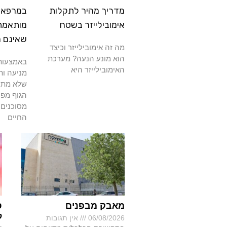
מדריך מהיר לתקלות
במרפאה
אימובילייזר בשטח
מותאמת
שאינם 
מה זה אימובילייזר וכיצד
הוא מונע הנעה? מערכת
באמצעות 
האימובילייזר היא
מניעה ות
שלא מתרפ
הגוף מפנ
מסוכנים 
החיים
מאבק מבפנים
ס
ל
06/08/2026
אין תגובות