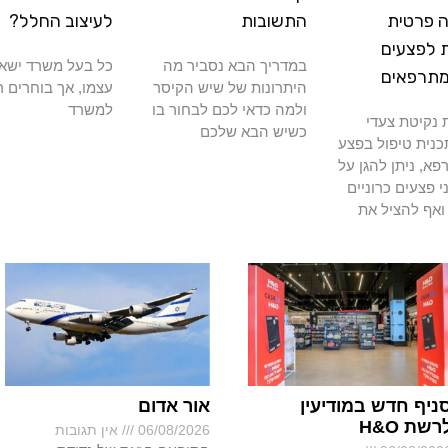
 פרטית
התשובות
לעיצוב החלל?
 לפצעים
במדריך הבא נסביר מה
כל בעל משרד ישא
מתרפאים
היתרונות של שיש הקיסר
עצמו, אך בוחרים ר
ולמה כדאי לכם לבחור בו
למשרד
נקיטת צעדי
כשיש הבא שלכם
כנית טיפול בפצע
א, ניתן להגן על
י פצעים כרוניים
ואף להציל את
ניף חדש במודיעין
אור אדום
רשת H&O
06/08/2026
אין תגובות