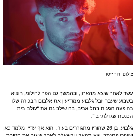
צילום: דור זיסו
עשר לאחר שיצא מהארון, ובהמשך גם הפך לחילוני, הוציא
בשבוע שעבר יובל גלבוע ממודיעין את אלבום הבכורה שלו
בהופעה חגיגית בתל אביב, בה שילב גם את "עולם בית
הכנסת שגדלתי בו".
גלבוע, בן 26 שהוריו מתגוררים בעיר, והוא אף עדיין מלמד כאן
שיעורי פסנתר, יצא מהארון ובשאלה לאחר שעזב את חטיבת