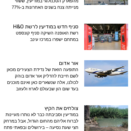
מהפארק הטכנולוגי במודיעין, ששווי
מנייתה צנח בשנים האחרונות ב-77%
סניף חדש במודיעין לרשת H&O
רשת האופנה השיקה סניף קונספט
במתחם ישפרו במרכז עינב
אור אדום
התופעה הזאת של נדידת הצעירים מכאן
לשם חייבת להדליק אור אדום בוהק
לכולנו, אלה שנשארים כאן ואינם מוכנים
בעד שום הון שבעולם לארוז ולעזוב
צולחים את הקיץ
במודיעין וסביבתה כבר לא נותרו מעיינות
לברוח אליהם מהחום הגדול, אבל במרחק
חצי שעת נסיעה – בירושלים ובפאתי פתח