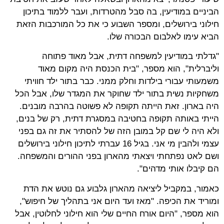
הביניים במודיעין, בה סבל מהטרדות, ועבר ללמוד בתיכון
חילוני בירושלים, ומספר השבוע כי את כל המורכבות הזאת
הביא עימו לאלבום הבכורה שלו.
"גדלתי במודיעין למשפחה דתית, אבל מאוד פתוחה
וליברלית", הוא מספר, "בית הכנסת היה מקום מאוד
משמעותי עבורי בילדות וחלק ממני. כבר בתור ילד חוויתי
משחקיות נשית בתור ילד שחוקר את המגדר שלו, אבל הכל
היה בארון. זאת הייתה תקופה לא פשוטה בהרבה מובנים.
הייתי באותה תקופה בחטיבה במסגרת דתית, רק של בנים,
ולא היה לי שם קל במובן הזה של להסתיר את זה גם בפני
עצמי ולהבין מי אני. בגיל 16 עברתי לתיכון חילוני בירושלים
ושם לאט נפתחתי ויצאתי מהארון בפני ההורים והמשפחה.
הם קיבלו אותי מדהים".
כאמור, במקביל ליציאה מהארון גלבוע גם נוטש את הדת
ומוריד את הכיפה. "מאז ועד היום אני בתהליך של חיפוש",
הוא מספר, "היום אורח החיים שלי הוא חילוני לחלוטין, אבל