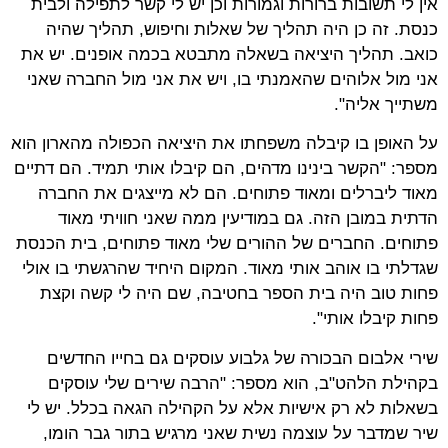
אין לי תשובות ברורות וגמורות וכן יש לי קשר לתפילה ולבית
כנסת. זה כן היה תהליך של שאלות וחיפוש, תהליך שהיה
כואב. תהליך היציאה בשאלה מתבטא בכמה אופנים. יש את
אני מול אלוהים שהאמנתי בו, ויש את אני מול החברה שאני
משתייך אליה".
על האופן בו קיבלה משפחתו את היציאה הכפולה מהארון הוא
מספר: "הקשר בינינו מדהים, הם קיבלו אותי תמיד. הם דתיים
מאוד ליברלים ומאוד פתוחים. הם לא מייצגים את החברה
הדתית במובן הזה. גם במודיעין ממה שאני חוויתי מאוד
פתוחים. החברים של ההורים שלי מאוד פתוחים, בית הכנסת
שגדלתי בו אוהב אותי מאוד. המקום היחיד שהרגשתי בו אולי
פחות טוב היה בית הספר בחטיבה, שם היה לי קשה וקצת
פחות קיבלו אותי".
שירי אלבום הבכורה של גלבוע עוסקים גם בחייו החדשים
בקהילת הלהט"ב, הוא מספר: "הרבה שירים שלי עוסקים
בשאלות לא רק אישיות אלא על הקהילה הגאה בכלל. יש לי
שיר שמדבר על עוצמה נשית שאני מרגיש בתור גבר הומו,