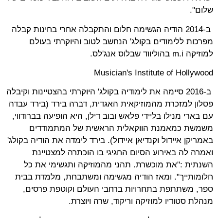
שלום".
ב-2014 הודיה הגשימה חלום והתקבלה אחרי בחינות קבלה
מפרכות ללימודים בקולג' הנחשב לטוב והיוקרתי בעולם
למוזיקה m.i בהוליווד שבלוס אנג'לס.
Musician's Institute of Hollywood
ב-2016 סיימה את לימודיה בקולג' היוקרתי בהצטיינות וקיבלה
פסלון למזכרת מהמוזיקאית האגדית, דברה בירד (בירד עבדה
עם בארי מנילו בליידי פלאש ובוב דילן, היא הופיעה בברודווי,
משמשת כמאמנת הווקאלית הראשית של המתמודדים
באמריקן איידול וקנדיאן איידול). בירד לימדה את הודיה בקולג'
ואמרה לה באירוע הסיום החגיגי בו הוכתרה למצטיינת
השנתית :"את מוכשרת. תהני מהמוזיקה ותגשימי את כל
חלומותייך". ומאז הודיה מגשימה ומשתבחת, מלמדת בבית
ספר, משתתפת בתחרויות ברחבי העולם וקוטפת פרסים,
מנהלת סטודיו למוזיקה וריקוד, שרה ויוצרת.