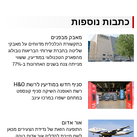
כתבות נוספות
מאבק מבפנים
בתקשורת הכלכלית מדווחים על מאבקי
שליטה בחברת שירותי הבריאות נובולוג
מהפארק הטכנולוגי במודיעין, ששווי
מנייתה צנח בשנים האחרונות ב-77%
סניף חדש במודיעין לרשת H&O
רשת האופנה השיקה סניף קונספט
במתחם ישפרו במרכז עינב
אור אדום
התופעה הזאת של נדידת הצעירים מכאן
לשם חייבת להדליק אור אדום בוהק