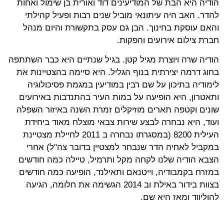
הודיה היא הבת של המודיעינים דוד ואורית בן שימול ואחות
להדר. האב היה עיתונאי מוביל שנים רבות ופעיל קהילתי
והאם עוסקת בחינוך. הבן גם עסק בתקשורת והיום מנהל
חברת צילום אירועים והפקות.
הודיה שרה ויוצרת מגיל קטן. בגיל שנתיים היא כבר השתתפה
בחוג דרמה יצירתית בנוף הגליל. היא סיימה בהצטיינות את
לימודיה בתיכון על שם רבין במודיעין במגמת פסיכולוגיה
ותאטרון, היא הופיעה על במות העיר בהתנדבות באירועים
שונים וקטפה תארים מוזיקלים זמרת השנה באיזור השפלה
ועוד, היא נבחרה לבצע שירות צבאי מוצלח מאוד ביחידת
העילית 8200 (במסגרתו נבחרה ב 2011 לחיילת מצטיינת
במקביל לאחיה הדר שנבחר למצטיין בדובר צה"ל) אחרי
הצבא הודיה שלנו לקחה מקל ותרמיל, טיילה כמה חודשים
במזרח בקמבודיה, וייטנאם ותאילנד, הופיעה כמה חודשים
בצוות בידור באילת וב 2014 הגשימה את חלומה, הגיעה
להוליווד ומאז היא שם.