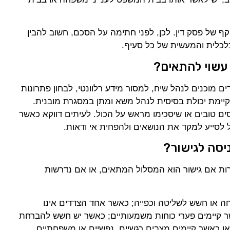
 של פסק דין. לכן, לפני חתימה על הסכם, חשוב להבין
לית והמעשית של כל סעיף.
 עשוי להתאים?
ם מוכנים לנהל שיח, למסור מידע רלוונטי, לבחון פתרונות
יימת יכולת בסיסית לנהל משא ומתן במסגרת מובנית.
חסים טובים או שיסכימו מראש על הכול. לעיתים דווקא כאשר
ול לסייע למקד את הנושאים ולהפחית אי ודאות.
יסה לגישור?
ות אם גישור הוא המסלול המתאים, או אם נדרשות
 או חשש לשליטה וכפייה; כאשר אחד הצדדים אינו
ר קיימים פערי כוחות משמעותיים; כאשר יש חשש להברחת
ו כאשר קיימים מצבים רגשיים, נפשיים או משפחתיים