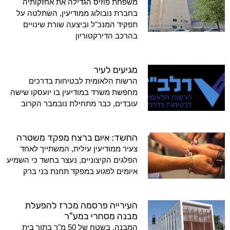
משפחת פוזיס הגדילה את אחזקותיה
בחברת נובולוג ממודיעין, השתלטה על
תפקיד המנכ"ל וביצעה שורת שינויים
בהרכב הדירקטוריון
מגיעים לעיר
הרשות הלאומית לבטיחות בדרכים
מחפשת משרד במודיעין בו יועסקו שישה
עובדים, כבר מתחילת נובמבר הקרוב
החשד: איום ברצח מפקד משטרה
צעיר ממודיעין עילית, המשתייך לאחד
הפלגים הקיצוניים, נעצר בחשד כי השמיע
איומים לפגוע במפקד תחנת בני ברק
העירייה פרסמה מכרז להפעלת
מבנה מסחרי במע"ר
המבנה, בשטח של 50 מ"ר בתוך בית