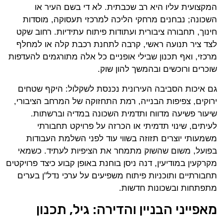
המקצועית עליו היא רב שכבתית. לא די בשם העיר או
השכונה; נבחנים מרחקי הליכה למרכזי תעסוקה, מוסדות
חינוך, תחבורה ציבורית ועתודות פיתוח עתידיות. רחוב שקט
לצד ציר תנועה ראשי, קרבה לתחנת רכבת קלה או למחלף
מרכזי, ואף תכנון שבילי אופניים כל אלה מתורגמים להעדפות
שוכרים ורוכשים ובהמשך להון שוק.
גם איכות הסביבה העירונית נכנסת לשקלול: היקף שטחים
ירוקים, צפיפות הבנייה, רמת התחזוקה של המרחב הציבורי,
שיעור פשיעה מדווח ותדמית השכונה במדיה וברשתות.
לעיתים, שינוי תדמיתי או הכרזה על פרויקט תחבורתי
משמעותי יוצרים תזוזה בשווי עוד לפני השלמת העבודות
בפועל, משום שהשוק מתמחר את הציפיות לעתיד. כשמאי
מקרקעין במודיעין, דנה ניסן בוחנת באופן קבוע כיצד פרויקטים
תחבורתיים ותוכניות פיתוח משפיעים על ערכי נדל"ן בערים
מתפתחות ובשכונות חדשות.
מאפייני הבניין והדירה: גיל, תכנון