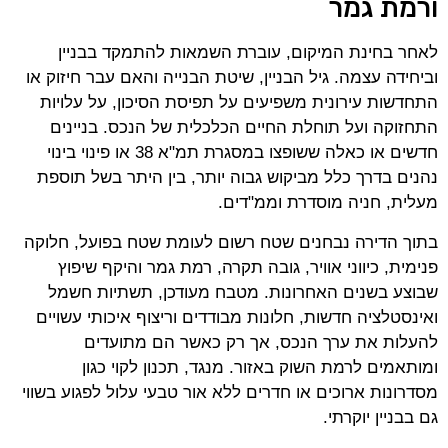
ורמת גמר
לאחר בחינת המיקום, עוברת השמאות להתמקד בבניין
וביחידה עצמה. גיל הבניין, שיטת הבנייה והאם עבר חיזוק או
התחדשות עירונית משפיעים על תפיסת הסיכון, על עלויות
התחזוקה ועל תוחלת החיים הכלכלית של הנכס. בניינים
חדשים או כאלה ששופצו במסגרת תמ"א 38 או פינוי בינוי
נהנים בדרך כלל מביקוש גבוה יותר, בין היתר בשל תוספת
מעלית, חניה מוסדרת וממ"דים.
בתוך הדירה נבחנים שטח רשום לעומת שטח בפועל, חלוקה
פנימית, כיווני אוויר, גובה תקרה, רמת גמר והיקף שיפוץ
שבוצע בשנים האחרונות. מטבח מעודכן, תשתיות חשמל
ואינסטלציה חדשות, חלונות מבודדים וריצוף איכותי עשויים
להעלות את ערך הנכס, אך רק כאשר הם מתועדים
ומותאמים לרמת השוק באזור. מנגד, תכנון לקוי כגון
מסדרונות ארוכים או חדרים ללא אור טבעי עלול לפגוע בשווי
גם בבניין יוקרתי.