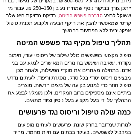
מרובים יכולה להגיע ל־600–800 ₪. במקרים של נגיעות כבדה
ייתכן צורך בביקור נוסף שמחירו נע בין 150–250 ₪. עבור מי
הדברת
פשפש
המיטה
ששוקל לבצע
, בדיקה מדויקת היא שלב
קריטי שמאפשר להבין את היקף הבעיה ולקבוע תכנית טיפול
אפקטיבית ללא הפתעות בהמשך.
תהליך טיפול מקיף נגד פשפש המיטה
טיפול מקצועי בפשפשים כולל שילוב של ריסוס ייעודי, חימום
נקודתי, שאיבה ושימוש בחומרים המאושרים למגע עם בני
אדם. בתחילה מאתרים את מוקדי הפעילות, ולאחר מכן
מבצעים ריסוס יסודי בכל סדק, מסגרת וריפוד. לעיתים נדרש
טיפול חוזר כדי למנוע בקיעה של ביצים חדשות. מוצרים
ביתיים אינם מספיקים ברוב המקרים, ולכן מומלץ לבצע את
התהליך על ידי בעל מקצוע בעל ניסיון וציוד מתאים.
כמה עולה טיפול וריסוס נגד פרעושים
למרות שמדובר בחרק שונה, פרעושים לעיתים מופיעים
במקביל לפשפשים, בעיקר בבתים עם חיות מחמד. מחיר