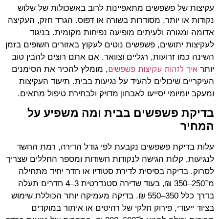
עקיצות של פשפשים מתאפיינות לרוב באשכולות של שלוש
נקודות או יותר, מסודרות בשורה או דפוס. הגרד חזק, העקיצה
אדומה ומגורה ולעיתים מופיעה נפיחות מקומית. בניגוד
לעקיצות יתושים, פשפשים נוטים לעקוץ באזורים חשופים בזמן
השינה כמו זרועות, רגליים וצוואר. אם אתם רוצים להבין טוב
איך
לזהות
עקיצות
פשפשים
יותר
, מומלץ להכיר את הסימנים
העיקריים שיכולים להעיד על נגיעות בבית. תיעוד העקיצות
ומעקב יומיומי יסייעו לאבחון מדויק ולבחירת טיפול מתאים.
בדיקת פשפשים בבית ומה משפיע על
המחיר
עלות בדיקת פשפשים נקבעת לפי גודל הדירה, רמת החשד
לנגיעות, קלות הגישה לנקודות חשודות ומספר החללים שצריך
לסרוק. בדיקה בסיסית לדירת סטודיו או חדר יחיד מתחילה
מ־250–350 ₪, בעוד שדירה סטנדרטית 3–4 חדרים תעלה
בדרך כלל 350–550 ₪. בדיקה מעמיקה יותר הכוללת שימוש
בציוד ייעודי, פירוק חלקי של רהיטים או איתור במוקדים