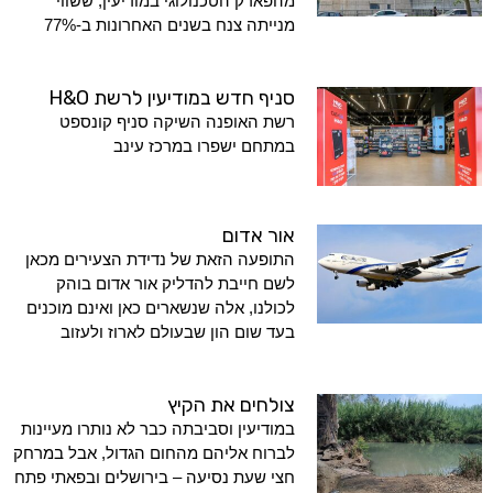
מהפארק הטכנולוגי במודיעין, ששווי
מנייתה צנח בשנים האחרונות ב-77%
סניף חדש במודיעין לרשת H&O
רשת האופנה השיקה סניף קונספט
במתחם ישפרו במרכז עינב
אור אדום
התופעה הזאת של נדידת הצעירים מכאן
לשם חייבת להדליק אור אדום בוהק
לכולנו, אלה שנשארים כאן ואינם מוכנים
בעד שום הון שבעולם לארוז ולעזוב
צולחים את הקיץ
במודיעין וסביבתה כבר לא נותרו מעיינות
לברוח אליהם מהחום הגדול, אבל במרחק
חצי שעת נסיעה – בירושלים ובפאתי פתח