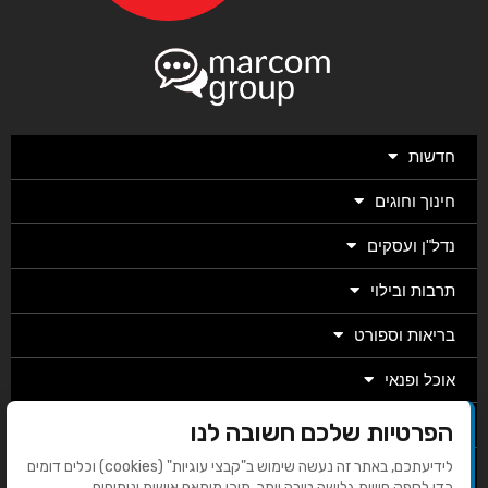
חדשות
חינוך וחוגים
נדל"ן ועסקים
תרבות ובילוי
בריאות וספורט
אוכל ופנאי
מגזין
הפרטיות שלכם חשובה לנו
לידיעתכם, באתר זה נעשה שימוש ב"קבצי עוגיות" (cookies) וכלים דומים
מערכת
כדי לספק חוויית גלישה טובה יותר, תוכן מותאם אישית וניתוחים