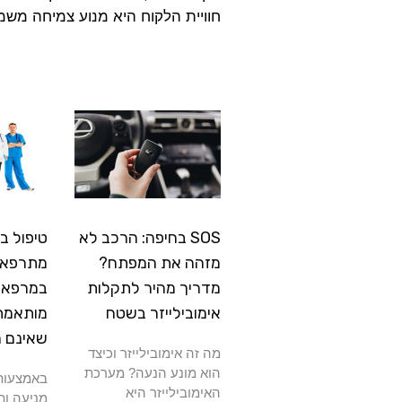
חוויית הלקוח היא מנוע צמיחה משמ
SOS בחיפה: הרכב לא
טיפול ב
מזהה את המפתח?
מתרפא: 
מדריך מהיר לתקלות
במרפאה
אימובילייזר בשטח
מותאמת
שאינם 
מה זה אימובילייזר וכיצד
הוא מונע הנעה? מערכת
באמצעות 
האימובילייזר היא
מניעה ות