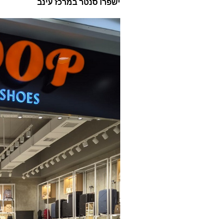
ישפרו סנטר במרכז עינב