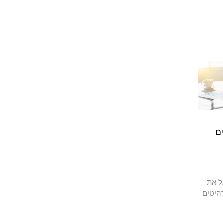
ם
ל את
היטים