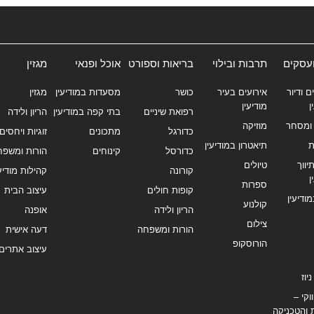
ועסקים
תרבות ובילוי
בריאות וספורט
אוכל ופנאי
מגזין
ם ודיור
אירועים בעיר
כושר
מסעדות במודיעין
מגזין
ן
מודיעין
רפואת שיניים
בתי קפה במודיעין
הריון ולידה
ומסחר
מוזיקה
כדורגל
מתכונים
זוגיות ויחסים
ת
תיאטרון במודיעין
כדורסל
קינוחים
הורות ומשפח
ווך
טיולים
קורונה
קהילות מודיעי
ן
ספרות
קופות חולים
עיצוב הבית
מודיעין
קולנוע
הריון ולידה
אופנה
צילום
הורות ומשפחה
דעה אישית
הורוסקופ
עיצוב אתרים
יוז
וקי –
 והטכניקה