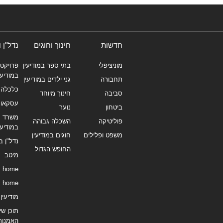
חדשות
חינוך וחוגים
נדל"ן 
מוניציפלי
בתי ספר במודיעין
פרויקטי
במודיעי
תחבורה
גני ילדים במודיעין
כלכלה 
סביבה
חינוך מיוחד
עסקאו
ביטחון
נוער
משרד תי
פוליטיקה
השכלה גבוהה
במודיעי
משפט ופלילים
חוגים במודיעין
נדל"ן ב
החופש הגדול
מיטב
home
home
מודיעין נ
תוכן שיו
האמנות