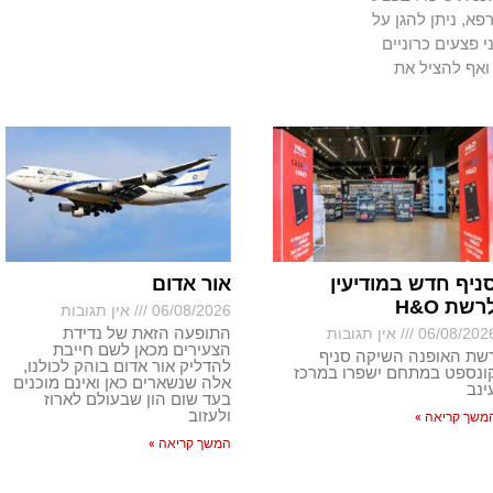
א, ניתן להגן על
י פצעים כרוניים
ואף להציל את
ניף חדש במודיעין
אור אדום
רשת H&O
06/08/2026
אין תגובות
התופעה הזאת של נדידת
06/08/202
אין תגובות
הצעירים מכאן לשם חייבת
שת האופנה השיקה סניף
להדליק אור אדום בוהק לכולנו,
ונספט במתחם ישפרו במרכז
אלה שנשארים כאן ואינם מוכנים
ינב
בעד שום הון שבעולם לארוז
ולעזוב
משך קריאה »
המשך קריאה »