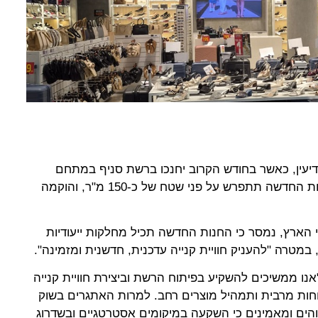
SC מגיעה למודיעין, כאשר בחודש הקרוב יחנכו ברשת סניף במתחם
ישפרו סנטר במרכז עינב בעיר. החנות החדשה תתפרש על פני שטח של כ-150 מ"ר, והוקמה
7 סניפים ברחבי הארץ, נמסר כי החנות החדשה תכיל מחלקות ייעודיות
, במטרה "להעניק חוויית קנייה עדכנית, חדשנית ומזמינה".
אנו ממשיכים להשקיע בפיתוח הרשת וביצירת חוויית קנייה
ות מרבית ותמהיל מוצרים רחב. למרות האתגרים בשוק
והים ומאמינים כי השקעה במיקומים אסטרטגיים ובשדרוג