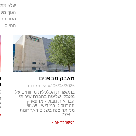
שלא מתרפ
הגוף מפנ
מסוכנים 
החיים
מאבק מבפנים
ס
ל
06/08/2026
אין תגובות
בתקשורת הכלכלית מדווחים על
6
מאבקי שליטה בחברת שירותי
ר
הבריאות נובולוג מהפארק
ק
הטכנולוגי במודיעין, ששווי
ע
מנייתה צנח בשנים האחרונות
ב-77%
ה
המשך קריאה »