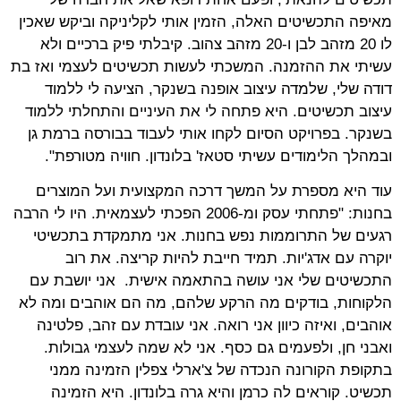
מאיפה התכשיטים האלה, הזמין אותי לקליניקה וביקש שאכין
לו 20 מזהב לבן ו-20 מזהב צהוב. קיבלתי פיק ברכיים ולא
עשיתי את ההזמנה. המשכתי לעשות תכשיטים לעצמי ואז בת
דודה שלי, שלמדה עיצוב אופנה בשנקר, הציעה לי ללמוד
עיצוב תכשיטים. היא פתחה לי את העיניים והתחלתי ללמוד
בשנקר. בפרויקט הסיום לקחו אותי לעבוד בבורסה ברמת גן
ובמהלך הלימודים עשיתי סטאז' בלונדון. חוויה מטורפת".
עוד היא מספרת על המשך דרכה המקצועית ועל המוצרים
בחנות: "פתחתי עסק ומ-2006 הפכתי לעצמאית. היו לי הרבה
רגעים של התרוממות נפש בחנות. אני מתמקדת בתכשיטי
יוקרה עם אדג'יות. תמיד חייבת להיות קריצה. את רוב
התכשיטים שלי אני עושה בהתאמה אישית. אני יושבת עם
הלקוחות, בודקים מה הרקע שלהם, מה הם אוהבים ומה לא
אוהבים, ואיזה כיוון אני רואה. אני עובדת עם זהב, פלטינה
ואבני חן, ולפעמים גם כסף. אני לא שמה לעצמי גבולות.
בתקופת הקורונה הנכדה של צ'ארלי צפלין הזמינה ממני
תכשיט. קוראים לה כרמן והיא גרה בלונדון. היא הזמינה