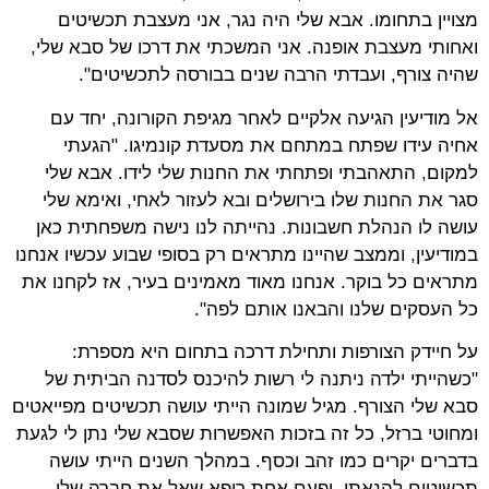
מצויין בתחומו. אבא שלי היה נגר, אני מעצבת תכשיטים
ואחותי מעצבת אופנה. אני המשכתי את דרכו של סבא שלי,
שהיה צורף, ועבדתי הרבה שנים בבורסה לתכשיטים".
אל מודיעין הגיעה אלקיים לאחר מגיפת הקורונה, יחד עם
אחיה עידו שפתח במתחם את מסעדת קונמיגו. "הגעתי
למקום, התאהבתי ופתחתי את החנות שלי לידו. אבא שלי
סגר את החנות שלו בירושלים ובא לעזור לאחי, ואימא שלי
עושה לו הנהלת חשבונות. נהייתה לנו נישה משפחתית כאן
במודיעין, וממצב שהיינו מתראים רק בסופי שבוע עכשיו אנחנו
מתראים כל בוקר. אנחנו מאוד מאמינים בעיר, אז לקחנו את
כל העסקים שלנו והבאנו אותם לפה".
על חיידק הצורפות ותחילת דרכה בתחום היא מספרת:
"כשהייתי ילדה ניתנה לי רשות להיכנס לסדנה הביתית של
סבא שלי הצורף. מגיל שמונה הייתי עושה תכשיטים מפייאטים
ומחוטי ברזל, כל זה בזכות האפשרות שסבא שלי נתן לי לגעת
בדברים יקרים כמו זהב וכסף. במהלך השנים הייתי עושה
תכשיטים להנאתי, ופעם אחת רופא שאל את חברה שלי