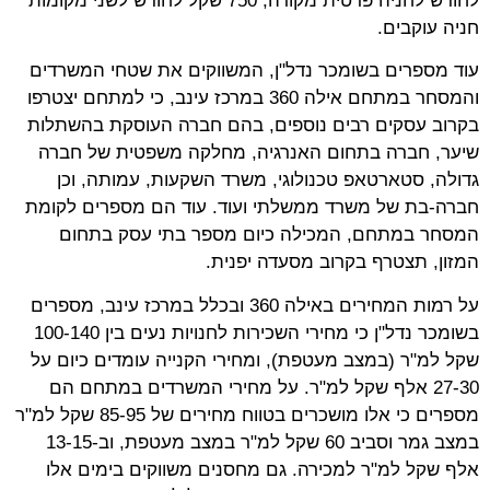
לחודש לחניה פרטית מקורה, 750 שקל לחודש לשני מקומות
חניה עוקבים.
עוד מספרים בשומכר נדל"ן, המשווקים את שטחי המשרדים
והמסחר במתחם אילה 360 במרכז עינב, כי למתחם יצטרפו
בקרוב עסקים רבים נוספים, בהם חברה העוסקת בהשתלות
שיער, חברה בתחום האנרגיה, מחלקה משפטית של חברה
גדולה, סטארטאפ טכנולוגי, משרד השקעות, עמותה, וכן
חברה-בת של משרד ממשלתי ועוד. עוד הם מספרים לקומת
המסחר במתחם, המכילה כיום מספר בתי עסק בתחום
המזון, תצטרף בקרוב מסעדה יפנית.
על רמות המחירים באילה 360 ובכלל במרכז עינב, מספרים
בשומכר נדל"ן כי מחירי השכירות לחנויות נעים בין 100-140
שקל למ"ר (במצב מעטפת), ומחירי הקנייה עומדים כיום על
27-30 אלף שקל למ"ר. על מחירי המשרדים במתחם הם
מספרים כי אלו מושכרים בטווח מחירים של 85-95 שקל למ"ר
במצב גמר וסביב 60 שקל למ"ר במצב מעטפת, וב-13-15
אלף שקל למ"ר למכירה. גם מחסנים משווקים בימים אלו