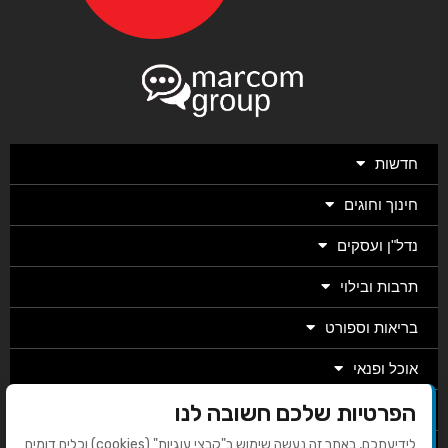
חדשות
חינוך וחוגים
נדל"ן ועסקים
תרבות ובילוי
בריאות וספורט
אוכל ופנאי
הפרטיות שלכם חשובה לנו
מגזין
לידיעתכם, באתר זה נעשה שימוש ב"קבצי עוגיות" (cookies) וכלים דומים