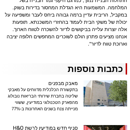
התחלות הבנייה נמוך, כמו גם היקפי גמר הבנייה בשל
המלחמה. המשמעות היא הגדלת המחסור בדירות בשוק.
במקביל, הריבית עדיין ברמה גבוהה ביחס לעבר ומשפיעה על
יכולת של משקי הבית לעמוד בהחזרי המשכנתא. תופעות
אלה יוצרות עלייה בביקושים לדיור להשכרה לטווח הארוך.
אנחנו מציעים פתרון הולם לשוכרים המחפשים חלופה יציבה
וארוכת טווח לדיור".
כתבות נוספות
מאבק מבפנים
בתקשורת הכלכלית מדווחים על מאבקי
שליטה בחברת שירותי הבריאות נובולוג
מהפארק הטכנולוגי במודיעין, ששווי
מנייתה צנח בשנים האחרונות ב-77%
סניף חדש במודיעין לרשת H&O