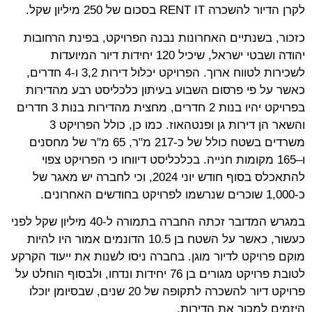
לקרן הדיור להשכרה RENT IT בסכום של 250 מיליון שקל.
כזכור, בשנתיים האחרונות נבנה הפרויקט, בפינת הרחובות
יהודה ושבטי ישראל, שיכיל 120 יחידות דיור המיועדות
לשכירות לטווח ארוך. הפרויקט יכלול דירות 3,2 ו-4 חדרים,
כאשר על פי פרסום השבוע בעיתון כלכליסט רבע מהדירות
בפרויקט יהיו בנות 2 חדרים, מחצית מהדירות בנות 3 חדרים
והשאר הן דירות גן ופנטהאוז. כמו כן, כולל הפרויקט 3
משרדים בשטח כולל של כ-217 מ"ר, 65 מ"ר של מחסנים
ו–165 מקומות חנייה. בכלכליסט דיווחו כי הפרויקט צפוי
להתאכלס בסוף חודש יוני 2024, וכי לחברה יש מאגר של
כ-1,000 שוכרים שנרשמו לפרויקט בחודשים האחרונים.
במגרש המדובר זכתה החברה בתמורה ל-40 מיליון שקל לפני
כעשור, כאשר על השטח בן 10.5 הדונמים אמור היו להיות
מוקם פרויקט לדיור מוגן. בחברה ניסו לשנות את ייעוד הקרקע
לטובת פרויקט מגורים בן 76 יחידות ונדחו, ולבסוף הוחלט על
פרויקט דיור להשכרה לתקופה של 20 שנים, שבסיומן יוכלו
היזמים למכור את הדירות.