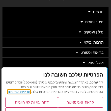
חדשות
חינוך וחוגים
נדל"ן ועסקים
תרבות ובילוי
בריאות וספורט
אוכל ופנאי
מגזין
הפרטיות שלכם חשובה לנו
לידיעתכם, באתר זה נעשה שימוש ב"קבצי עוגיות" (cookies) וכלים דומים
מערכת
כדי לספק חוויית גלישה טובה יותר, תוכן מותאם אישית וניתוחים
סטטיסטיים. למידע נוסף עיינו במדיניות הפרטיות שלנו.
מדיניות הפרטיות
בניית אתרים EMG
קראתי ואני מאשר
דחה עוגיות לא חיוניות