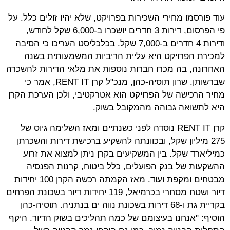
עוד פורסמו מחירי השכירות בפרויקט, שלא יהיו זולים כלל. על
פי הפרסום, דירות 3 חדרים יושכרו ב-6,000 שקל לחודש,
ודירות 4 חדרים ב-7,000 שקל. בכלכליסט העריכו כי הסיבה
למכירת הפרויקט היא עליית הריביות המשמעותית בשנה
האחרונה, בה מכרו חברות נוספות את מלאי הדירות להשכרה
שברשותן. שרון תוסיה-כהן, מנכ"ל קרן RENT IT, אמר כי
מחיר הרכישה של הפרויקט הוא אטרקטיבי, ולכן הערכת הקרן
היא לתשואה גבוהה מהמקובל בשוק.
קרן RENT IT נוסדה לפני כשנתיים ומאז השלימה גיוס של
275 מיליון שקל, ובכוונתה להשקיע ברכישת דירות והשכרתן
כמיליארד שקל. בין המשקיעים בקרן ניתן למצוא את זרוע
ההשקעות של בנק הפועלים, כלל ביטוח, קרנות הפנסיה
מבטחים ומקפת ועוד. מאז הקמתה רכשה הקרן 100 יחידות
דיור ושטח מסחרי בכרמיאל, 119 יחידות דיור בשכונת הפרחים
בקריית גת ו-68 דירות בשכונת נווה ים בנתניה. תוסיה-כהן
הוסיף: "אנחנו בעיצומם של כמה תהליכים בשוק הדיור. היקף