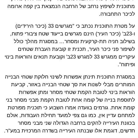
מתוכנית לשיפוץ נרחב של הרחבה הנמצאת בין קפה ארומה
לכיכר התחבורה.
על מטרת התוכנית נכתב כי "מגרשים 33 (כיכר הירידים)
ו-23ב' (כיכר העיר) הינם מגרשים בייעוד שטח ציבורי פתוח,
בשילוב חניה תת-קרקעית ומסחר… במסגרת מהלך כולל
לשיפור פני כיכר העיר, תכנית זו קובעת העברת שטחים
עיקריים ממגרש 33 למגרש 23ב' וקובעת תנאים והוראות בינוי
ופיתוח".
במסגרת התוכנית תינתן אפשרות לשינוי חלוקת שטחי הבנייה
המותרים מבלי לשנות את סך שטחי הבנייה באזור, קביעת
הוראות בינוי לטובת הקמת שטחי מסחר ומתן אפשרות
לתוספת בנייה של קומה אחת לטובת הקמת מבני מסחר בני
קומת אחת. גורמים בוועדה אמרו השבוע כי תוכנית מפורטת
למתחם עדיין אין, כמו גם צפי למועד תחילת העבודות, אולם
בכוונת העירייה להקים ברחבה הגדולה שני מבני מסחר
חדשים, דוגמת אלו שבנתה העירייה בשדרה המרכזית במע"ר.