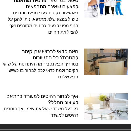
טיפול במרפאה פרטית מותאמת
לפצעים שאינם מתרפאים
באמצעות נקיטת צעדי מניעה ותכנית
טיפול בפצע שלא מתרפא, ניתן להגן על
הגוף מפני פצעים כרוניים מסוכנים ואף
להציל את החיים
האם כדאי לרכוש אבן קיסר
למטבח? כל התשובות
במדריך הבא נסביר מה היתרונות של שיש
הקיסר ולמה כדאי לכם לבחור בו כשיש
הבא שלכם
איך לבחור רהיטים למשרד בהתאם
לעיצוב החלל?
כל בעל משרד ישאל את עצמו, אך בוחרים
רהיטים למשרד