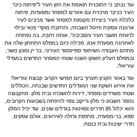
עוד נכתב כי התוכנית תואמת את חזון העיר ל"פיתוח כיכר
העיר ככיכר מרכזית עם אזורים למסחר ומסעדות, פיתוח
כלכלת העיר ביצירת מקומות למסחר אשר מניבים לעיר
ארנונה עסקית והיטל השבחה, והרחבת מוקדי פנאי ובילוי
לרווחת תושבי העיר והסביבה". אותה רחבה, בה נפתחה
לאחרונה מסעדת אנזו, מכילה כיום במפלס התחתון שלה את
מתחם העבודה השיתופי ספייסמוד העירוני, בר יין ומכון כושר,
ובמפלס העליון הושקו השנה שטחי המסחר החדשים במגדלי
עזריאלי.
עוד באזור הקניון תערוך ביום חמישי הקרוב קבוצת עזריאלי
את אירוע השקת שני המגדלים החדשים שבנתה, הכוללים
שטחי משרדים ומסחר, דירות להשכרה ובית מלון. מהקבוצה
נמסר השבוע כי מלון ג'ייקוב צפוי להיפתח בשבועות הקרובים,
והוא יכלול 85 חדרים וסוויטות בגדלים שונים. עוד יכיל המלון
ספא, בר-מסעדה, מרפסת גדולה לאירועים, אולם עסקים,
חדרי ישיבות ובית כנסת.