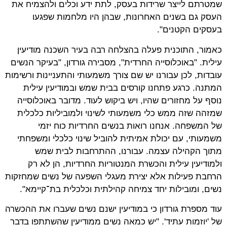
שמטרתם לייצר שרידות בעסק, לתת ידע וכלים ולהצמיח את
העסק גם בשנים האחרונות, שבהן היו מלחמות שפגעו
בעסקים הקטנים".
כאמור, התוכנית פעלה בהצלחה רבה בעיר השכנה מודיעין
עילית. "באוכלוסייה החרדית", מסבירה גורדון, "בעיקר הנשים
עובדות, לכן עבורנו יש שם צורך משמעותי והתעניינות ורשימות
המתנה. כרגע פתחנו קורסים בבית שמש ובמודיעין עילית
נוסף על מחזורים שהיו, ויש ביקוש לעוד. מדובר באוכלוסייה
שמזהה שזה ממש כלי משמעותי לשינוי ולמוביליות כלכלית
של המשפחה. אנחנו רואות בנשים החרדיות כוח יזמי
משמעותי, עם יכולת אמיתית להוביל שינוי כלכלי ומשפחתי
מתוך הקהילה עצמה. עבורנו, ההתרחבות לבית שמש
ולמודיעין עילית והכשרת המנטוריות החרדיות, הן לא רק
הרחבת פעילות אלא יצירת מעגלי השפעה של נשים שמחזקות
נשים, ומובילות יחד צמיחה קהילתית וכלכלית בת־קיימא".
עוד מספרת גורדון כי במודיעין ישנם נשים שעברו את ההכשרה
של 'יוזמות עתיד'. "יש כמאה נשים ממודיעין שהשתתפו בדבר