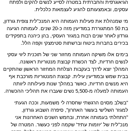
הגיאוגרפית והחברתית במטרה לסייע לנשים להקים ולפתח
עסקים, ובאמצעותם להגיע לעצמאות כלכלית.
מי שמנהלת את פעילות העמותה היא המנכ"לית צופית גורדון,
בת 50 המתגוררת במודיעין מזה כ-20 שנים. לעמותה הגיעה
גורדון לאחר שנים רבות במגזר העסקי, בהן כיהנה בתפקידים
בכירים בחברות ביטוח וברשתות סטימצקי וקפה הלל.
בימים אלו משיקה העמותה מחזור שני של תוכנית ליווי עסקי
לנשים חרדיות, לצד הכשרת קבוצת מנטוריות ראשונה.
המהלך יוצא לדרך בעקבות הצלחת המחזור הראשון שהתקיים
בבית שמש ובמודיעין עילית. קבוצת המנטוריות מורכבת אף
היא מנשים חרדיות, כאשר במהלך שנות פעילותה ליוותה
העמותה למעלה מ-5,500 נשים שעברו את תהליכי ההכשרה.
"בשלב מסוים הרגשתי שחסרה לי משמעות, וככה הגעתי
למגזר השלישי בעשור האחרון", סיפרה השבוע גורדון,
"התחלתי בעמותה אחרת, ובחמש השנים האחרונות אני
מנכ"לית של 'יוזמות עתיד' שקמה לפני כעשור. המטרה של