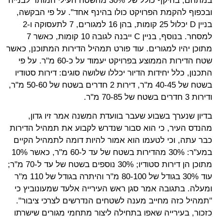
במתחם, בהיקף כולל של 30% מהשטח העילי המותר לבנייה
ובכפוף להקמת הפרויקט כולו בהינף אחד". על פי הבקשה,
בניין D יכלול 25 קומות, בהן 16 למגורים, 7 לתעסוקה ו-2
למסחר. בנוסף, בניין C ייבנה לגובה 10 קומות, כאשר 7
מתוכן יהיו למגורים. עוד פורט תמהיל הדירות המתוכנן, כאשר
שטח הדירות הממוצע בפרויקט יעמוד על כ-60 מ"ר. על פי
התכנון, כלל יחידות הדיור יכללו שלושה סוגים: דירות סטודיו
בשטח של 40-45 מ"ר, דירות 2 חדרים בשטח של 50-60 מ"ר,
ודירות 3 חדרים בשטח של 70-85 מ"ר.
בדיון שנערך בשבוע שעבר בוועדת המשנה אמר זיו גדון,
מהנדס העיר, כי הוא סבור שנדרש לקבוע את תמהיל הדירות
כבר עתה, וכי לטעמו הוא אמור להיות דומה לתמהיל הקיים
במע"ר: 30% מהדירות בשטח של עד ל-60 מ"ר, כאשר 10%
מתוכן הן דירות סטודיו; 30% נוספים בשטח של עד ל-70 מ"ר;
עוד 30% בגודל של 80-100 מ"ר והיתרה בגודל של 110 מ"ר
ומעלה. בתגובה אמר סגן ראש העירייה אלעד שמעונוביץ כי
"תמהיל כזה מחייב מענה לשטחים הנדרשים לצרכי ציבור".
כזכור, בעירייה שאפו בתחילה ליצור מתחמי מגורים שישרתו