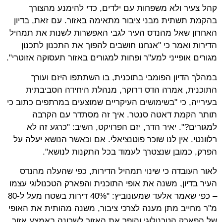
קהל צעיר ולא משפחות עם ילדים, כדי להימנע מהצורך
בהקמת תשתית מבני ציבור מתאימה באזור. עם זאת, בדיון
האחרון שאל מהנדס העיר לגבי האפשרות לשנות את תמהיל
הדירות ואמר כי "אנחנו חושבים להפוך את התכנון לתכנון
מגורים אופייני למע"ר ופחות למגורים באזור תעסוקה אזוטרי".
במהלך הדיון הפומבי בתוכנית, בו השתתפו היזם ועורך
התוכנית, אמרה הדס דרוקר, מנהלת היחידה הסביבתית
בעירייה, כי "בשימושים העיקריים שמוצעים במרתפים כתוב כי
תותר הקמת דאטה סנטר. איך זה מסתדר עם הקרבה
למגורים?". יאיר הדר, יזם הפרויקט, השיב: "כרגע זה לא
רלוונטי. אין לנו שוכר פוטנציאלי. אם וכאשר הנושא יעלה על
הפרק, כמובן שנצטרך לעמוד בכל התקנות לנושא".
לאור העובדה כי שינוי תמהיל הדירות, כפי שהעלה מהנדס
העיר בדיון, משנה את אופי התוכנית והפארק הטכנולוגי עצמו
– כפי שאמר אלעד שמעונוביץ: "40% דירות בשטח מעל ל-80
מ"ר מחייב מתן מענה לצרכי ציבור, משנה מהותית את האופי
של הפארק הטכנולוגי והופך את האזור לשכונה באמצע אזור