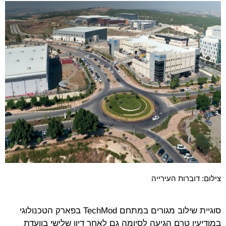
צילום: דוברות העירייה
סוגיית שילוב מגורים במתחם TechMod בפארק הטכנולוגי
במודיעין טרם הגיעה לסיומה גם לאחר דיון שלישי בוועדת