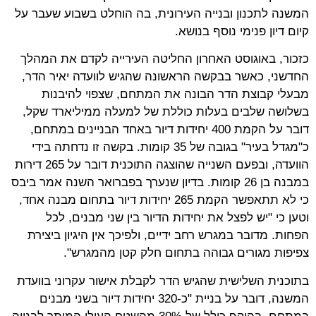
המשנה לתכנון ובנייה העירונית, בה הוחלט בשבוע שעבר על
קיום דיון פנימי נוסף בנושא.
כזכור, באוגוסט האחרון החליטה העירייה לקדם את המהלך
החדשני, כאשר בבקשה הראשונה שהגיש לוועדה יאיר הדר,
מבעלי קבוצת הדר הבונה את המתחם, שצפוי להיבנות
בשלושה שלבים בעלות כוללת של למעלה ממיליארד שקל,
דובר על הקמת 400 יחידות דיור באחד הבניינים במתחם,
כ"מגדל בעיר" בגובה של 35 קומות. בקשה זו נדחתה בידי
הוועדה, ובפעם השנייה שהוצגה התוכנית דובר על 265 דירות
במבנה בן 26 קומות. בדיון שנערך בפברואר השנה אמר ביבס
כי לא תתאפשר הקמת 265 יחידות דיור בתחום מבנה אחד,
וטען כי "יש לפצל את יחידות הדיור בין שני מבנים, לכל
הפחות. מדובר במגרש רחב ידיים, ולפיכך אין היגיון ביצירת
צפיפות מגורים גבוהה בתחום חלק קטן מהמגרש".
בתוכנית השלישית שהגיש הדר לקבלת אישור עקרוני בוועדת
המשנה, דובר על בניית "כ-320 יחידות דיור בשני מבנים