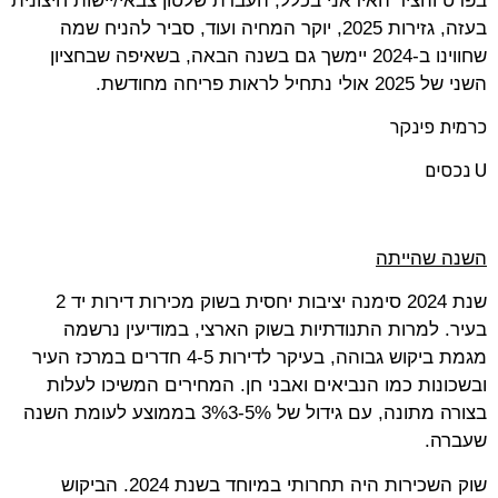
בפרט והציר האיראני בכלל, העברת שלטון צבאי/יישות חיצונית
בעזה, גזירות 2025, יוקר המחיה ועוד, סביר להניח שמה
שחווינו ב-2024 יימשך גם בשנה הבאה, בשאיפה שבחציון
השני של 2025 אולי נתחיל לראות פריחה מחודשת.
כרמית פינקר
U
נכסים
השנה שהייתה
שנת 2024 סימנה יציבות יחסית בשוק מכירות דירות יד 2
בעיר. למרות התנודתיות בשוק הארצי, במודיעין נרשמה
מגמת ביקוש גבוהה, בעיקר לדירות 4-5 חדרים במרכז העיר
ובשכונות כמו הנביאים ואבני חן. המחירים המשיכו לעלות
בצורה מתונה, עם גידול של 3%3-5% בממוצע לעומת השנה
שעברה.
שוק השכירות היה תחרותי במיוחד בשנת 2024. הביקוש