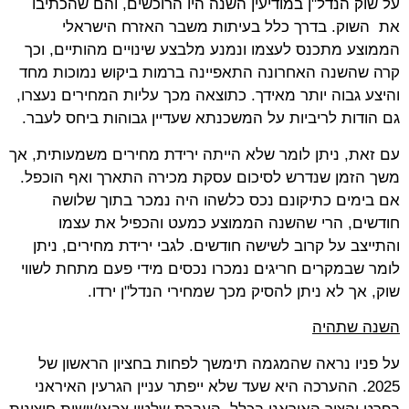
על שוק הנדל"ן במודיעין השנה היו הרוכשים, והם שהכתיבו
את השוק. בדרך כלל בעיתות משבר האזרח הישראלי
הממוצע מתכנס לעצמו ונמנע מלבצע שינויים מהותיים, וכך
קרה שהשנה האחרונה התאפיינה ברמות ביקוש נמוכות מחד
והיצע גבוה יותר מאידך. כתוצאה מכך עליות המחירים נעצרו,
גם הודות לריביות על המשכנתא שעדיין גבוהות ביחס לעבר.
עם זאת, ניתן לומר שלא הייתה ירידת מחירים משמעותית, אך
משך הזמן שנדרש לסיכום עסקת מכירה התארך ואף הוכפל.
אם בימים כתיקונם נכס כלשהו היה נמכר בתוך שלושה
חודשים, הרי שהשנה הממוצע כמעט והכפיל את עצמו
והתייצב על קרוב לשישה חודשים. לגבי ירידת מחירים, ניתן
לומר שבמקרים חריגים נמכרו נכסים מידי פעם מתחת לשווי
שוק, אך לא ניתן להסיק מכך שמחירי הנדל"ן ירדו.
השנה שתהיה
על פניו נראה שהמגמה תימשך לפחות בחציון הראשון של
2025. ההערכה היא שעד שלא ייפתר עניין הגרעין האיראני