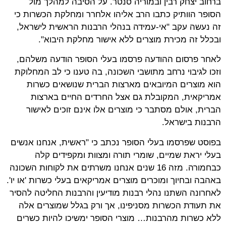
ברחוב יצחק רבין ובמוריה סנטר. על הסיבה למהלך מול
הסופר הוותיק כתבו הרב אליהו אלחרר ומחלקת הכשרות כי
זה נעשה עקב "אי-עמידה בנהלי הרבנות הראשית לישראל,
ובכלל זה מכירת מוצרים ללא אישור מחלקת היבוא".
לאחר פרסום ההודעה פרסמו בעלי הסופר הודעה משלהם,
וזכו לגיבוי נרחב מתושבי השכונה, בה טענו כי לב המחלוקת
הוא מוצרים המיובאים מארצות הברית שנושאים כשרות
אמריקאית, המקובלת גם אצל החרדים החיים בארצות
הברית, אולם מסתבר כי מוצרים אלו אינם זוכים לאישור
הרבנות בישראל.
בפוסט שפרסמו בעלי הסופר נכתב כי "ראשית, אנחנו אנשים
בעלי יראת שמיים, שומרי תורה ומצוות ומקפידים קלה
כבחמורה. מזה 16 שנים אנחנו משרתים את לקוחות השכונה
באהבה ובחיוך ומוכרים מוצרים אמריקאים בעלי כשרות 'או יו'.
לאחרונה השתנו נהלי רבנות מודיעין והרבנות החליטה להסיר
את תעודת הכשרות מסניפינו, אך ורק בגלל שמוצרים אלה
ללא כשרות מהרבנות… מוצרי הסופר ימשיכו להיות כשרים