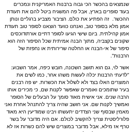
שנמצאים בהכשר הכי גבוה ברבנות האמריקנית ונמכרים
בעוד סופרים בארץ, אבל פה המשגיח ביטל להם את תעודת
ההכשר. זה הפתיע את כולם. הציבור מצביע ברגליים ונותן
אמון מלא בסופר טוב, ואנחנו כוועד הוצאנו לסופר טוב תעודת
אמון קהילתית. ביום שישי הגיעו לסופר דתיים אורתודוכסים
שקונים בקצביה, מתוך הבנה אמיתית שכל הסיפור הזה הוא
סיפור של אי-הבנה או החלטה שרירותית או נחפזת של
הרבנות".
אשר לוי, גם הוא תושב השכונה, חובש כיפה, אמר השבוע:
"לדעתי הרבנות יכלה לעשות משהו אחר, כמו לשים את
המוצרים האלו בצד ולא לשלול את הכשרות. יש פה רבנים
בעיר שתומכים ואומרים שאפשר לקנות שם, כי מכירים אותו
הרבה שנים. אני אישית מאוד סומך על הבעלים של הסופר
ואמשיך לקנות שם. אני חושב שהיה צריך להתנהל אחרת ואני
מאמין שבסוף שני הצדדים יתעשתו ויבינו שמודיעין היא מאוד
פלורליסטית וצריך להקשיב לכולם. אם היה מדובר על בשר
טרף אז מילא, אבל מדובר במוצרים שיש להם כשרות אז לא