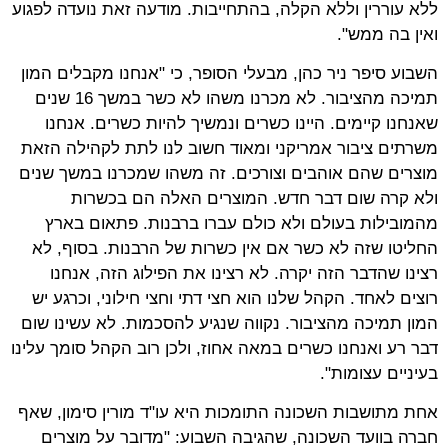
ללא עוררין וללא הקלה, בהתחייבות. מודעה זאת נועדה לפגוע
ואין בה ממש".
השבוע סיפר ניר כהן, מבעלי הסופר, כי "אנחנו מקבלים המון
תמיכה מהציבור. לא מכרנו משהו לא כשר במשך 16 שנים
שאנחנו קיימים. היינו כשרים ונמשיך להיות כשרים. אנחנו
משרתים ציבור אמריקני ומאוד חשוב לנו לתת לקהילה הזאת
מוצרים שהם אוהבים וצורכים. זה משהו שמכרנו במשך שנים
ולא קרה שום דבר חדש. המוצרים האלה הם בכשרות
מהמובילות בעולם ולא כולם עברו ברבנות. פתאום בארץ
החליטו שזה לא כשר אם אין כשרות של הרבנות. בסוף, לא
רצינו שהדבר הזה יקרה. לא רצינו את הפילוג הזה, אנחנו
רוצים לאחד. הקהל שלנו הוא חצי דתי וחצי חילוני, וכרגע יש
המון תמיכה מהציבור. נקווה שנגיע להסכמות. לא עשינו שום
דבר רע ואנחנו כשרים במאה אחוז, ולכן רוב הקהל סומך עלינו
בעיניים עצומות".
אחת מתושבות השכונה התומכות היא עו"ד מורין סימון, שאף
חברה בוועד השכונה, שהגיבה השבוע: "מדובר על מוצרים