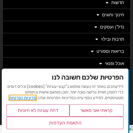
חדשות
חינוך וחוגים
נדל"ן ועסקים
תרבות ובילוי
בריאות וספורט
אוכל ופנאי
הפרטיות שלכם חשובה לנו
מגזין
לידיעתכם, באתר זה נעשה שימוש ב"קבצי עוגיות" (cookies) וכלים דומים
מערכת
כדי לספק חוויית גלישה טובה יותר, תוכן מותאם אישית וניתוחים
סטטיסטיים. למידע נוסף עיינו במדיניות הפרטיות שלנו.
מדיניות הפרטיות
בניית אתרים EMG
קראתי ואני מאשר
דחה עוגיות לא חיוניות
התאמת העדפות
שנו העדפות פרטיות