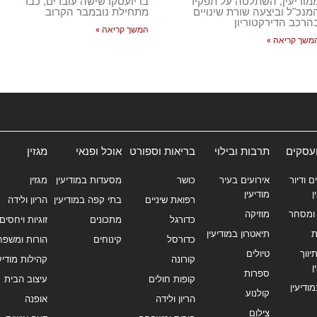
מודיעין, השתלטה על תפקיד
בו יועסקו שישה עובדים, כבר
מנכ"ל וביצעה שורת שינויים
מתחילת נובמבר הקרוב
הרכב הדירקטוריון
המשך קריאה »
משך קריאה »
ועסקים
תרבות ובילוי
בריאות וספורט
אוכל ופנאי
מגזין
ם ודיור
אירועים בעיר
כושר
מסעדות במודיעין
מגזין
ן
מודיעין
רפואת שיניים
בתי קפה במודיעין
הריון ולידה
ומסחר
מוזיקה
כדורגל
מתכונים
זוגיות ויחסים
ת
תיאטרון במודיעין
כדורסל
קינוחים
הורות ומשפח
ווך
טיולים
קורונה
קהילות מודיעי
ן
ספרות
קופות חולים
עיצוב הבית
מודיעין
קולנוע
הריון ולידה
אופנה
צילום