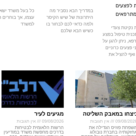
 לפצעים
במדריך הבא נסביר מה
כל בעל משרד ישא
מתרפאים
היתרונות של שיש הקיסר
עצמו, אך בוחרים ר
ולמה כדאי לכם לבחור בו
למשרד
נקיטת צעדי
כשיש הבא שלכם
כנית טיפול בפצע
א, ניתן להגן על
י פצעים כרוניים
ואף להציל את
יצחו במאבק השליטה
מגיעים לעיר
09/08/202
אין תגובות
09/08/2026
אין תגובות
שפחת פוזיס הגדילה את
הרשות הלאומית לבטיחות
חזקותיה בחברת נובולוג
בדרכים מחפשת משרד במודיעין