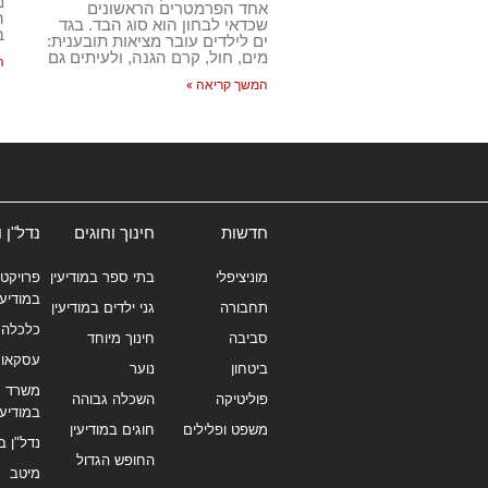
מ
אחד הפרמטרים הראשונים
ה
שכדאי לבחון הוא סוג הבד. בגד
ב
ים לילדים עובר מציאות תובענית:
מים, חול, קרם הגנה, ולעיתים גם
ה
המשך קריאה »
חדשות
חינוך וחוגים
נדל"ן 
מוניציפלי
בתי ספר במודיעין
פרויקטי
במודיעי
תחבורה
גני ילדים במודיעין
כלכלה 
סביבה
חינוך מיוחד
עסקאו
ביטחון
נוער
משרד תי
פוליטיקה
השכלה גבוהה
במודיעי
משפט ופלילים
חוגים במודיעין
נדל"ן ב
החופש הגדול
מיטב