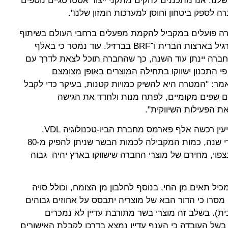
לנו. אנו מתכננים להקים מתקני ייצור אסטרטגיים נוספים
לספק ביטחון וחוסן למערכות המזון שלנו".
ברה פועלים במקביל להקמת מפעלים ברחבי העולם בשיתוף
מספר חברות בשר גדולות, ביניהן קרגיל בארצות הברית ו־BRF בברזיל. עוד נמסר כי באלף
חברה יינתן עוד השנה, כך שהחברה תוכל לצאת לדרך עם
פי התכנון ישווקו בתחילה המוצרים באופן מצומצם
מר: "המטרה היא להשיק כמויות קטנות, בעיקר כדי לקבל
ם שפים מקומיים, לפתח מנות ולחדד את הגישה
את המפעל בפארק הטכנולוגי במודיעין רכשה אלף פארמס מחברת הביו-טכנולוגיה VDL,
ובמקום היא תוכל לייצר כ-20 טון מדי שנה, כמות המקבילה לכמות הבשר שניתן להפיק מ-80
וי, מחירם של מוצרי החברה שישווקו בארץ יהיה גבוה
יל תאים מן החי, בנוסף לחלבון מן הצומח, וכולל סויה
מעלה מ-50%. בחברה מסרו כי הדור הבא של מוצריה יתבסס על אחוזים גבוהים
ת). בשלב זה מוצרי בשר מתורבת עדיין לא נמכרים
 בשל העובדה כי הענף עדיין נמצא בדרכו לקבלת האישורים