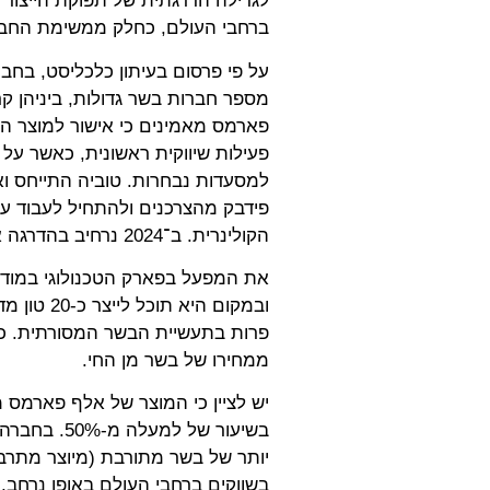
לגדילה הדרגתית של תפוקת הייצור ש
ברחבי העולם, כחלק ממשימת החברה 
על פי פרסום בעיתון כלכליסט, בח
פארמס מאמינים כי אישור למוצר ה
פעילות שיווקית ראשונית, כאשר על 
למסעדות נבחרות. טוביה התייחס וא
פידבק מהצרכנים ולהתחיל לעבוד ע
הקולינרית. ב־2024 נרחיב בהדרגה את הפעילות השיווקית".
פרות בתעשיית הבשר המסורתית. כצפ
ממחירו של בשר מן החי.
יש לציין כי המוצר של אלף פארמס מכ
בשיעור של ל
יותר של בשר מתורבת (מיוצר מתרבי
בשווקים ברחבי העולם באופן נרחב,