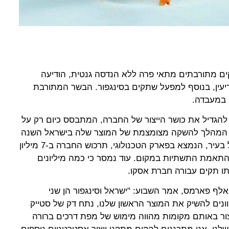
ם מתורבתים מתאי פרה ללא הנדסה גנטית, הודיעה
דיעין, בנוסף למפעל שתקים בסינגפור. הבשר המתורבת
 במעבדה.
להגדיל את כושר הייצור של החברה, המתבסס כיום רק על
ת המהלך להשקה מצומצמת של המוצר שלה בישראל השנה
ובסינגפור בשנה הבאה. את המפעל בעיר, הנמצא בפארק הטכנולוגי, תרכוש החברה ב-7 מיליון
התאמת התשתיות במקום. עוד נמסר כי כמה מיליונים
תו תקים עבורה חברת אסקו.
באלף פארמס, אמר השבוע: "ישראל וסינגפור הן שני
נים להשיק את המוצר הראשון שלנו, נתח דק של סטייק
יצור באותם מקומות מהווה מימוש של מפת דרכים ברורה