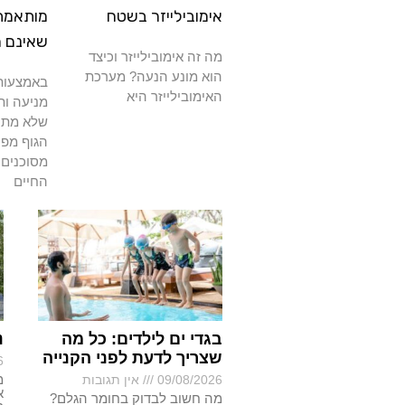
אימובילייזר בשטח
מותאמת
שאינם 
מה זה אימובילייזר וכיצד
הוא מונע הנעה? מערכת
באמצעות 
האימובילייזר היא
מניעה ות
שלא מתרפ
הגוף מפנ
מסוכנים 
החיים
בגדי ים לילדים: כל מה
נ
שצריך לדעת לפני הקנייה
6
מ
09/08/2026
אין תגובות
א
מה חשוב לבדוק בחומר הגלם?