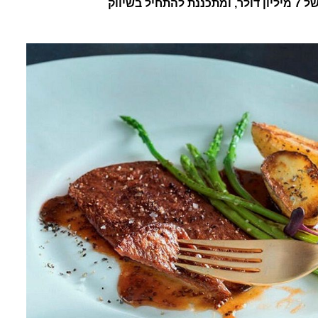
בפארק הטכנולוגי במודיעין בסכום של 7 מיליון דולר, ומתכננת להתחיל בשיווק