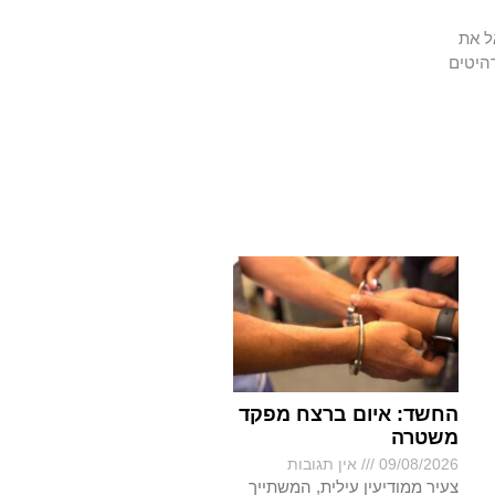
ל את
היטים
החשד: איום ברצח מפקד
משטרה
09/08/2026
אין תגובות
צעיר ממודיעין עילית, המשתייך