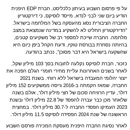
על פי פרסום השבוע בעיתון כלכליסט, חברת EDP היפנית
הודיע ביום שני לבני לנדא, מייסד לוסיקס, כי דירקטוריון
החברה הציבורית נסוג מהעסקה בשל המלחמה בישראל.
"הדירקטוריון החליט לא להשקיע במדינה שנמצאת במצב
מלחמה. החברה שייכת למספר רב של משקיעים קטנים,
בהיותה נסחרת בבורסת טוקיו, ודעת הקהל ביפן כיום היא
שהשקעה בישראל היא דבר מסוכן", נכתב בהודעה.
כזכור, חברת לוסיקס נקלעה לחובות בסך 103 מיליון שקל,
לאחר בשנים האחרונות עליית מחירי חומרי הגלם הפכה את
ייצור יהלומי המעבדה בישראל ללא רווחי. בשנת 2021
החברה, שמאז הקמתה ב-2016 גייסה ממשקיעים 152 מיליון
דולר, עדיין הרוויחה סכום של חצי מיליון דולר, אולם בשנה
שלאחר מכן כבר עברה להפסד של 22.8 מיליון דולר ובשנת
2023 העמיקו הפסדי החברה ל-30.7 מיליון דולר. במחצית
הראשונה של שנת 2024 הפסידה לוסיקס 11.5 מיליון דולר.
לאחר נסיגת החברה היפנית מעסקת המכירה פורסם השבוע