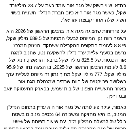
בת"א. שווי השוק של מגה אור עומד כעת על 23.7 מיליארד
שקל, כאשר מגה אור היא כיום חברת הנדל"ן השנייה בשווי
השוק שלה אחרי קבוצת עזריאלי.
על פי דוחות שהציגה מגה אור, ברבעון הראשון של 2026 היא
רשמה רווח נקי המיוחס לבעלי המניות של 689.5 מיליון שקל,
פי 8.8 לעומת התקופה המקבילה אשתקד. הזינוק המרכזי
נרשם בסעיף עליית ערך נדל"ן להשקעה נטו, שהניב למגה
אור הכנסות של 825.5 מיליון שקל ברבעון הראשון, זינוק של
8.6 לעומת הרבעון הראשון של 2025, בו הציגה נתון של 95.9
מיליון שקל. 777 מיליון שקל מתוך נתון זה מיוחס לעליית ערך
בשלושה פרויקטים של חוות שרתים שמנהלת מגה אור –
באזור התעשייה הצפוני של בית שמש, בפארק התעסוקה יואב
ובמודיעין.
כאמור, עיקר פעילותה של מגה אור היא עדיין בתחום הנדל"ן
המניב, בו היא מחזיקה ומשכירה 64 נכסים מניבים בשטח
כולל של למעלה ממיליון מ"ר, עם שיעור תפוסה של 99%.
הרווח של מגה מהכנסה תפעולית מניבה עמד ברבעון הראשון