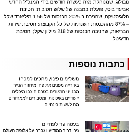
נובולוג, שמנוהלת מזה כעשרה חודשים בידי המנכ"ל החדש
אביעד בוסי, פועלת במבנה של שלוש חטיבות: חטיבת
הלוגיסטיקה, שהניבה ב-2025 הכנסות של 1.56 מיליארד שקל
– 87% מההכנסות השנתיות של כל הקבוצה; חטיבת שירותי
הבריאות, שהניבה הכנסות של 218 מיליון שקל; וחטיבת
הדיגיטל.
כתבות נוספות
משלימים פינוי, מחכים למכרז
בעירייה מפנים את פחי מיחזור הנייר
מבנייני המגורים בטרם הוצבו מיכלים
ייעודיים בשכונות, ומסבירים לממחזרים
מה לעשות בינתיים
בעטה עד לפודיום
נירי דרור ממודיעין גברה על אלופת העולם