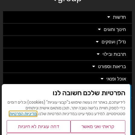
חדשות
חינוך וחוגים
נדל"ן ועסקים
תרבות ובילוי
בריאות וספורט
אוכל ופנאי
מגזין
הפרטיות שלכם חשובה לנו
לידיעתכם, באתר זה נעשה שימוש ב"קבצי עוגיות" (cookies) וכלים דומים
מערכת
כדי לספק חוויית גלישה טובה יותר, תוכן מותאם אישית וניתוחים
סטטיסטיים. למידע נוסף עיינו במדיניות הפרטיות שלנו.
מדיניות הפרטיות
בניית אתרים EMG
קראתי ואני מאשר
דחה עוגיות לא חיוניות