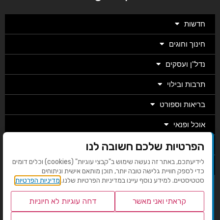
חדשות
חינוך וחוגים
נדל"ן ועסקים
תרבות ובילוי
בריאות וספורט
אוכל ופנאי
הפרטיות שלכם חשובה לנו
מגזין
לידיעתכם, באתר זה נעשה שימוש ב"קבצי עוגיות" (cookies) וכלים דומים
מערכת
כדי לספק חוויית גלישה טובה יותר, תוכן מותאם אישית וניתוחים
סטטיסטיים. למידע נוסף עיינו במדיניות הפרטיות שלנו.
מדיניות הפרטיות
בניית אתרים EMG
קראתי ואני מאשר
דחה עוגיות לא חיוניות