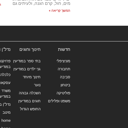
מים, חול, קרם הגנה, ולעיתים גם
ה
המשך קריאה »
חדשות
חינוך וחוגים
נדל"ן 
מוניציפלי
בתי ספר במודיעין
פרויקטי
במודיעי
תחבורה
גני ילדים במודיעין
כלכלה 
סביבה
חינוך מיוחד
עסקאו
ביטחון
נוער
משרד תי
פוליטיקה
השכלה גבוהה
במודיעי
משפט ופלילים
חוגים במודיעין
נדל"ן ב
החופש הגדול
מיטב
home