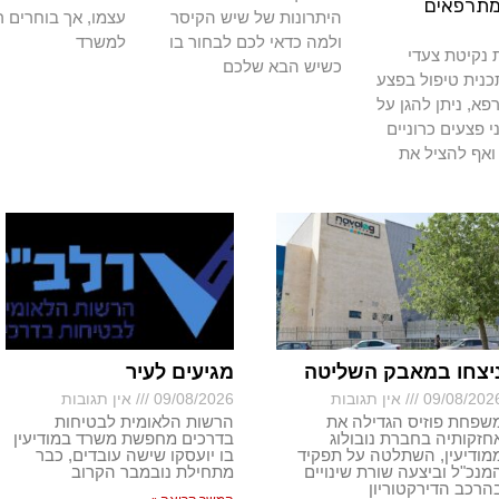
מתרפאים
היתרונות של שיש הקיסר
עצמו, אך בוחרים ר
ולמה כדאי לכם לבחור בו
למשרד
נקיטת צעדי
כשיש הבא שלכם
כנית טיפול בפצע
א, ניתן להגן על
י פצעים כרוניים
ואף להציל את
יצחו במאבק השליטה
מגיעים לעיר
09/08/202
אין תגובות
09/08/2026
אין תגובות
שפחת פוזיס הגדילה את
הרשות הלאומית לבטיחות
חזקותיה בחברת נובולוג
בדרכים מחפשת משרד במודיעין
מודיעין, השתלטה על תפקיד
בו יועסקו שישה עובדים, כבר
מנכ"ל וביצעה שורת שינויים
מתחילת נובמבר הקרוב
הרכב הדירקטוריון