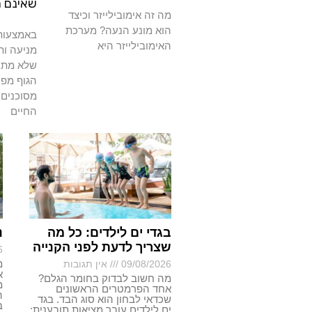
שאינם 
מה זה אימובילייזר וכיצד
הוא מונע הנעה? מערכת
באמצעות 
האימובילייזר היא
מניעה ות
שלא מתרפ
הגוף מפנ
מסוכנים 
החיים
בגדי ים לילדים: כל מה
נ
שצריך לדעת לפני הקנייה
6
מ
09/08/2026
אין תגובות
א
מה חשוב לבדוק בחומר הגלם?
מ
אחד הפרמטרים הראשונים
ה
שכדאי לבחון הוא סוג הבד. בגד
ב
ים לילדים עובר מציאות תובענית: