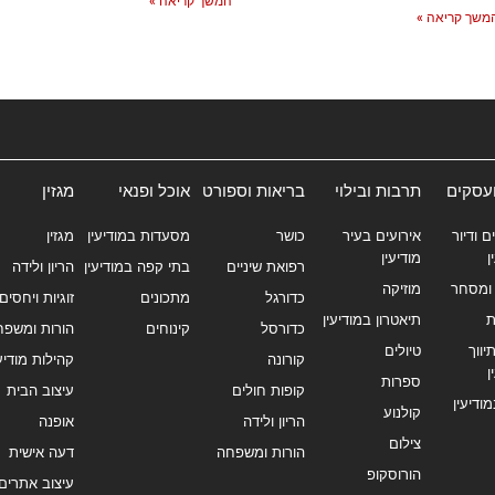
המשך קריאה »
משך קריאה »
ועסקים
תרבות ובילוי
בריאות וספורט
אוכל ופנאי
מגזין
ם ודיור
אירועים בעיר
כושר
מסעדות במודיעין
מגזין
ן
מודיעין
רפואת שיניים
בתי קפה במודיעין
הריון ולידה
ומסחר
מוזיקה
כדורגל
מתכונים
זוגיות ויחסים
ת
תיאטרון במודיעין
כדורסל
קינוחים
הורות ומשפח
ווך
טיולים
קורונה
קהילות מודיעי
ן
ספרות
קופות חולים
עיצוב הבית
מודיעין
קולנוע
הריון ולידה
אופנה
צילום
הורות ומשפחה
דעה אישית
הורוסקופ
עיצוב אתרים