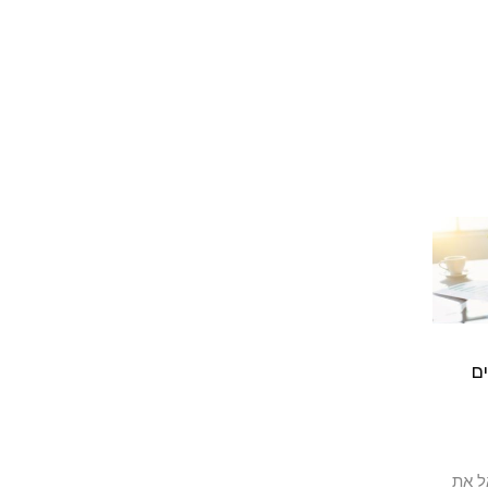
ם
ל את