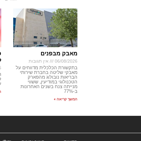
מאבק מבפנים
ס
ל
06/08/2026
אין תגובות
בתקשורת הכלכלית מדווחים על
6
מאבקי שליטה בחברת שירותי
ר
הבריאות נובולוג מהפארק
ק
הטכנולוגי במודיעין, ששווי
ע
מנייתה צנח בשנים האחרונות
ב-77%
ה
המשך קריאה »