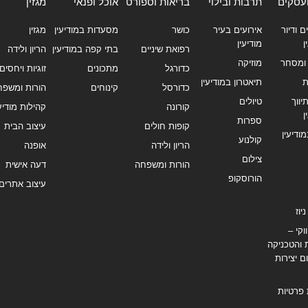
ועסקים
תרבות ובילוי
בריאות וספורט
אוכל ופנאי
מגזין
ם ודיור
אירועים בעיר
כושר
מסעדות במודיעין
מגזין
ן
מודיעין
רפואת שיניים
בתי קפה במודיעין
הריון ולידה
ומסחר
מוזיקה
כדורגל
מתכונים
זוגיות ויחסים
ת
תיאטרון במודיעין
כדורסל
קינוחים
הורות ומשפח
ווך
טיולים
קורונה
קהילות מודיעי
ן
ספרות
קופות חולים
עיצוב הבית
מודיעין
קולנוע
הריון ולידה
אופנה
צילום
הורות ומשפחה
דעה אישית
הורוסקופ
עיצוב אתרים
יוז
וקי –
 והטכניקה
ם יצירות
 פרטיות