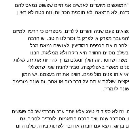
י "המפגשים מיועדים לאנשים אמיתיים שפשוט נמאס להם
דנה, לא הרצאה ולא תוכנית הכרויות, וזה בטח לא ראיון
ואים פעם שניה והורים לילדים, מספרים כי הרעיון למיזם
המעבר מפרק א' לפרק ב' זכור לנו היטב. יש הרבה
 להרים את הכפפה במודיעין. לאנשים נמאס מכל
 בשלב מסוים החוויה היא ריקה ולא ממלאת. הבנו
משהו שחסר. זה הולך ונעלם וצריך להחיות את זה. לגלות
פנים מאשר באפליקציה. סביר להניח שמי שתשללי
אותו פנים מול פנים. חווינו את זה בעצמנו. יש המון
ה ושוללת אותם על דבר כזה או אחר. זה שונה מזרימה
ונה לגמרי".
. זה לא ספיד דייטינג אלא יותר ערב חברתי שכולם פוגשים
ה. מסתבר שזה יוצר הרבה התאמות. לומדים להכיר וגם
 בן זוג, תצא עם חברה או חבר לשתות בירה. כולנו היום