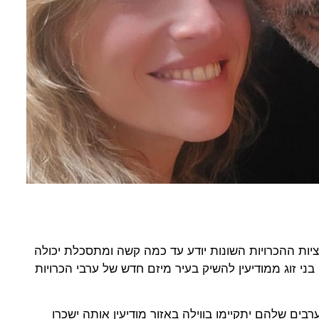
ות ההכרויות השונות יודע עד כמה קשה ומתסכלת יכולה
בני זוג ממודיעין להשיק בעיר מיזם חדש של ערבי הכרויות
רבים שלהם יתקיימו בווילה באזור מודיעין אותה ישכרו