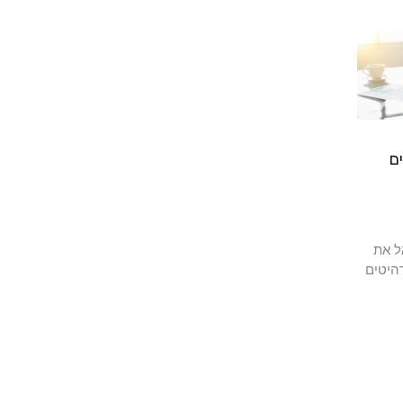
ם
ל את
היטים