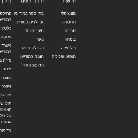
חדשות
חינוך וחוגים
נדל"ן 
מוניציפלי
בתי ספר במודיעין
פרויקטי
במודיעי
תחבורה
גני ילדים במודיעין
כלכלה 
סביבה
חינוך מיוחד
עסקאו
ביטחון
נוער
משרד תי
פוליטיקה
השכלה גבוהה
במודיעי
משפט ופלילים
חוגים במודיעין
נדל"ן ב
החופש הגדול
מיטב
home
home
מודיעין נ
תוכן שיו
האמנות
של צילו
אמנות
מדיניות