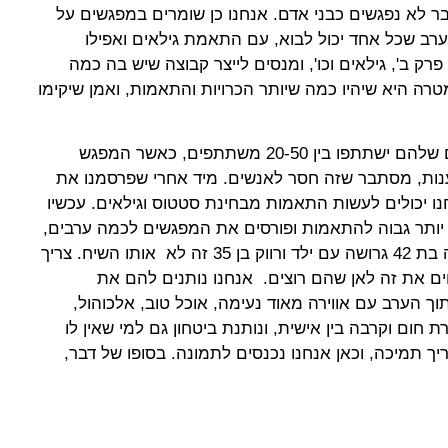
ר לא נפגשים כבני אדם. אנחנו כן שומרים במפגשים על
א ערב שכל אחד יכול לבוא, עם התאמת גילאים ואפילו
רק ב', גילאים וכו', ומנסים לייצר קבוצה שיש בה כמה
ה היא שיהיו כמה שיותר הכרויות והתאמות, ואמן שיקימו
עוד סיפרו השבוע השניים כי בערבים שלהם ישתתפו בין 20-50 משתתפים, כאשר המפגש
ענות, מסתבר שזה חסר לאנשים. מיד אחרי שפרסמנו את
נחנו יכולים לעשות התאמות מבחינת סטטוס וגילאים. עכשיו
י יותר גבוה להתאמות ופורסים את המפגשים לכמה ערבים,
שבכל ערב יש התאמה אחרת. אישה בת 42 גרושה עם ילד ורווק בן 35 זה לא אותו השיח. צריך
ים את זה לאן שהם רוצים. אנחנו נותנים להם את
ך הערב עם אווירה מאוד נעימה, אוכל טוב, אלכוהול,
ת חום וקרבה בין אישית, ונותנת ביטחון גם למי שאין לו
יך תמיכה, וכאן אנחנו נכנסים לתמונה. בסופו של דבר,