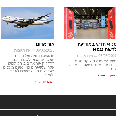
ניף חדש במודיעין
אור אדום
רשת H&O
06/08/2026
אין תגובות
התופעה הזאת של נדידת
06/08/202
אין תגובות
הצעירים מכאן לשם חייבת
שת האופנה השיקה סניף
להדליק אור אדום בוהק לכולנו,
ונספט במתחם ישפרו במרכז
אלה שנשארים כאן ואינם מוכנים
ינב
בעד שום הון שבעולם לארוז
ולעזוב
משך קריאה »
המשך קריאה »