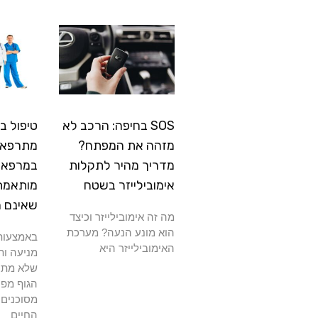
SOS בחיפה: הרכב לא
טיפול ב
מזהה את המפתח?
מתרפא: 
מדריך מהיר לתקלות
במרפאה
אימובילייזר בשטח
מותאמת
שאינם 
מה זה אימובילייזר וכיצד
הוא מונע הנעה? מערכת
באמצעות 
האימובילייזר היא
מניעה ות
שלא מתרפ
הגוף מפנ
מסוכנים 
החיים