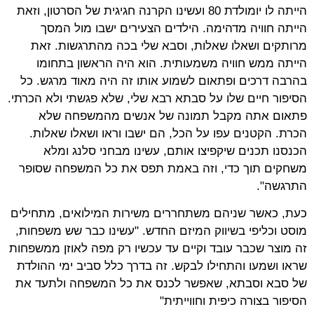
הייתה לו יומולדת 80 ועשינו הקרנה חגיגית של הסרטון, וזאת
הייתה חוויה מדהימה. הילדים הצעירים ישבו מול המסך
מרותקים ושאלו שאלות, וסבא שלי בכה מהתרגשות. זאת
הייתה ממש חוויה משמעותית. הוא היה הראשון בתחומו
בהרבה דרכים ופתאום לשמוע אותו זה היה מאוד מרגש. כל
הסיפור חיים שלו על סבתא רבא שלי, שלא פגשתי ולא הכרתי.
פתאום אתה מקבל תמונה של אנשים מהמשפחה שלא
הכרת. הקטנים עפו על הכל, הם ישבו וראו ושאלו שאלות.
הכנסנו תכנים שיקפיצו אותם, עשינו מבחני סלנג ומלא
משחקים תוך כדי, וזה באמת תפס את כל המשפחה שסופר
התרגשה".
כעת, כאשר שניהם משתחררים משירות המילואים, מתחילים
מוסט וכליפי בשיווק המיזם החדש. "עשינו כבר שש משפחות,
זה מוצר שכבר עובד וקיים עד עכשיו רק מפה לאוזן ממשפחות
שראו ושמעו והתחילו לבקש. זה בדרך כלל סביב ימי ההולדת
של סבא וסבתא, שאפשר לכנס את כל המשפחה ולתעד את
הסיפור בצורה כיפית וחווייתית"