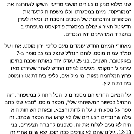
שני מילואימניקים צעירים תושבי מודיעין השיקו לאחרונה את
"ממוריקס", מיזם במסגרתו יוכלו משפחות לתעד את
הסיפורים והזיכרונות של הסבים והסבתות, וכיאה לעידן
הדיגיטל האירוע יצולם במסגרת פודקאסט משפחתי בו
בתפקיד המראיינים יהיו הנכדים.
מאחורי המיזם החדש עומדים נועם כליפי וירון מוסט, אחיו של
סמ"ר עמית מוסט, לוחם הנח"ל שנפל במוצב סופה ב-7
באוקטובר. השניים, בני 25 שגדלו יחד באותה שכבה בתיכון
עירוני ג' המקומי, מגיעים למיזם החדש לאחר ששירתו מאז
פרוץ המלחמה מאות ימי מילואים, כליפי ביחידת אגוז ומוסט
ביחידת חילוץ.
על המיזם החדש הם מספרים כי הכל התחיל במשפחה. "זה
התחיל בסיפור המשפחתי שלי", מספר מוסט, "סבא שלי כתב
ספר על מסע חייו, על הילדות והצבא, ובאחת השיחות הוא
גילה שהנכדים הצעירים שלו לא קראו את הספר שכתב. זה
היה לא נעים לגלות את זה. כשפנינו לחבר'ה הצעירים, בני
12-13, גילינו שהם לא צורכים ככה תוכן. יצא שיום אחרי זה