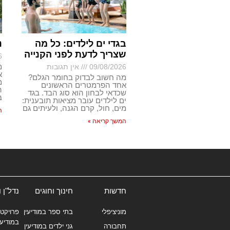
בגדי ים לילדים: כל מה
נ
שצריך לדעת לפני הקנייה
6
מ
09/08/2026
אין תגובות
א
מה חשוב לבדוק בחומר הגלם?
מ
אחד הפרמטרים הראשונים
ה
שכדאי לבחון הוא סוג הבד. בגד
ב
ים לילדים עובר מציאות תובענית:
מים, חול, קרם הגנה, ולעיתים גם
ה
המשך קריאה »
חדשות
חינוך וחוגים
נדל"ן 
מוניציפלי
בתי ספר במודיעין
פרויקטי
במודיעי
תחבורה
גני ילדים במודיעין