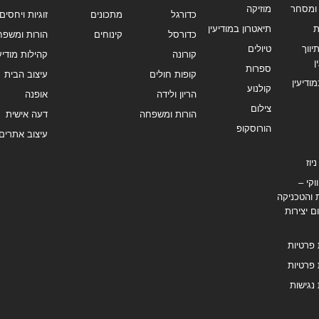
ומסחר
מוזיקה
כדורגל
מתכונים
זוגיות ויחסים
ת
תיאטרון במודיעין
כדורסל
קינוחים
הורות ומשפח
ווך
טיולים
קורונה
קהילות מודיעי
ן
ספרות
קופות חולים
עיצוב הבית
מודיעין
קולנוע
הריון ולידה
אופנה
צילום
הורות ומשפחה
דעה אישית
הורוסקופ
עיצוב אתרים
יוז
וקי –
 והטכניקה
ם יצירות
 פרטיות
 פרטיות
נגישות