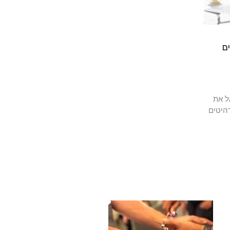
ם
ל את
היטים