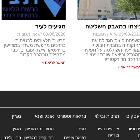
יצחו במאבק השליטה
מגיעים לעיר
09/08/202
אין תגובות
09/08/2026
אין תגובות
שפחת פוזיס הגדילה את
הרשות הלאומית לבטיחות
חזקותיה בחברת נובולוג
בדרכים מחפשת משרד במודיעין
מודיעין, השתלטה על תפקיד
בו יועסקו שישה עובדים, כבר
מנכ"ל וביצעה שורת שינויים
מתחילת נובמבר הקרוב
הרכב הדירקטוריון
המשך קריאה »
משך קריאה »
ועסקים
תרבות ובילוי
בריאות וספורט
אוכל ופנאי
מגזין
ם ודיור
אירועים בעיר
כושר
מסעדות במודיעין
מגזין
ן
מודיעין
רפואת שיניים
בתי קפה במודיעין
הריון ולידה