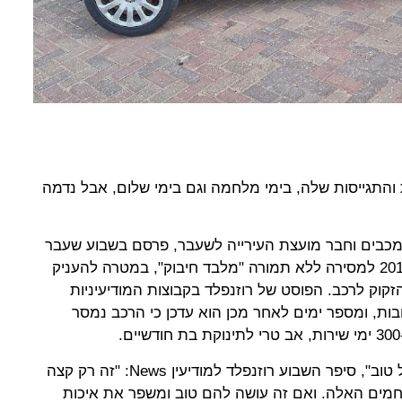
 והתגייסות שלה, בימי מלחמה וגם בימי שלום, אבל נדמה
 מכבים וחבר מועצת העירייה לשעבר, פרסם בשבוע שעבר
פוסט בפייסבוק בו הציע רכב שנת 2014 למסירה ללא תמורה "מלבד חיבוק", במטרה להעניק
זקוק לרכב. הפוסט של רוזנפלד בקבוצות המודיעיניות
ת, ומספר ימים לאחר מכן הוא עדכן כי הרכב נמסר
"אנחנו שמחנו לתת את חלקנו לחייל טוב", סיפר השבוע רוזנפלד למודיעין News: "זה רק קצה
חמים האלה. ואם זה עושה להם טוב ומשפר את איכות