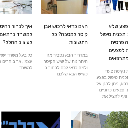
פצע שלא
האם כדאי לרכוש אבן
איך לבחור רהיטי
תכנית טיפול
קיסר למטבח? כל
למשרד בהתאם
 פרטית
התשובות
לעיצוב החלל?
 לפצעים
במדריך הבא נסביר מה
כל בעל משרד ישא
מתרפאים
היתרונות של שיש הקיסר
עצמו, אך בוחרים ר
ולמה כדאי לכם לבחור בו
למשרד
נקיטת צעדי
כשיש הבא שלכם
כנית טיפול בפצע
א, ניתן להגן על
י פצעים כרוניים
ואף להציל את