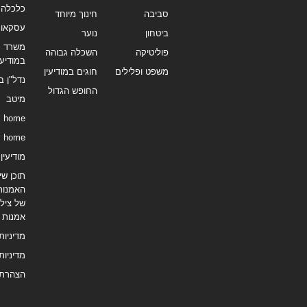
כלכלה 
סביבה
חינוך מיוחד
עסקאו
ביטחון
נוער
משרד תי
פוליטיקה
השכלה גבוהה
במודיעי
משפט ופלילים
חוגים במודיעין
נדל"ן ב
החופש הגדול
מיטב
home
home
מודיעין נ
תוכן שיו
האמנות
של צילו
אמנות
מדיניות
מדיניות
הצהרת 