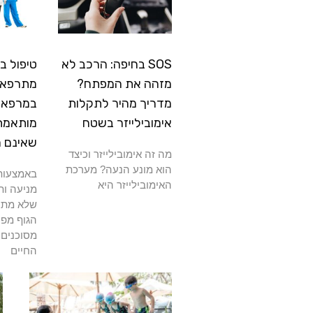
SOS בחיפה: הרכב לא
טיפול ב
מזהה את המפתח?
מתרפא: 
מדריך מהיר לתקלות
במרפאה
אימובילייזר בשטח
מותאמת
שאינם 
מה זה אימובילייזר וכיצד
הוא מונע הנעה? מערכת
באמצעות 
האימובילייזר היא
מניעה ות
שלא מתרפ
הגוף מפנ
מסוכנים 
החיים