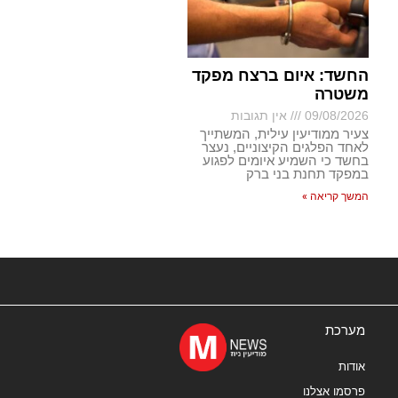
החשד: איום ברצח מפקד
משטרה
09/08/2026
אין תגובות
צעיר ממודיעין עילית, המשתייך
לאחד הפלגים הקיצוניים, נעצר
בחשד כי השמיע איומים לפגוע
במפקד תחנת בני ברק
המשך קריאה »
מערכת
אודות
פרסמו אצלנו