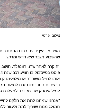
צילום: פרטי
העיר מודיעין ידועה ברוח ההתנדבות
שהשבוע נשבר שיא חדש ומרגש.
זה קרה לאחר שדני רוזנפלד, תושב
אותו לחייל משוחרר או מילואימניק ה
ברשתות החברתיות זכה למאות תגובו
למילואימניק שביצע כבר למעלה מ-300 ימי שירות, אב טרי לתינוקת בת חודשיים.
המזלג ממה שצריך לתת ולעזור ללו